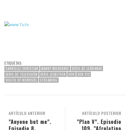
ETIQUETAS:
GABRIELLE CHRISTIAN
MANDY MUSGRAVE
SERIE DE LESBIANAS
SERIE DE TELEVISIÓN
SERIE LESBITEEN
SON
SON 213
SOUTH OF NOWHERE
STREAMING
ARTÍCULO ANTERIOR
ARTÍCULO POSTERIOR
"Anyone but me".
"Plan V". Episodio
Episodio 8.
109. "Afrolatino