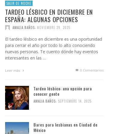
SALIR DE NOCHE
TARDEO LÉSBICO EN DICIEMBRE EN
ESPAÑA: ALGUNAS OPCIONES
,
AMALIA BAÑOS
NOVIEMBRE 29, 2025
El tardeo lésbico en diciembre es una oportunidad
para cerrar el año por todo lo alto conociendo
nuevas personas. Te cuento dónde hay eventos
interesantes en las …
0 Comentarios
Leer más
Tardeo lésbico: una opción para
conocer gente
,
AMALIA BAÑOS
SEPTIEMBRE 14, 2025
Bares para lesbianas en Ciudad de
México