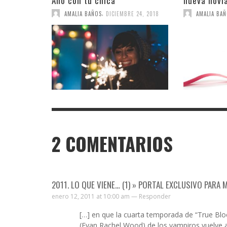
Año con tu chica
nueva novi
,
AMALIA BAÑOS
DICIEMBRE 24, 2018
AMALIA BA
2
COMENTARIOS
2011. LO QUE VIENE… (1) » PORTAL EXCLUSIVO PARA
enero 12, 2011 at 10:00 am —
Responder
[…] en que la cuarta temporada de “True Bl
(Evan Rachel Wood) de los vampiros vuelve al