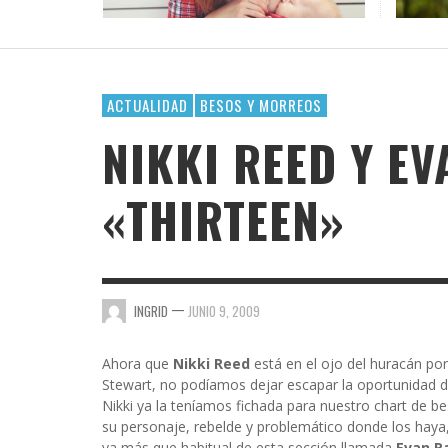
PALAB
¿POR 
OFICI
CASI 
DAR E
VAYA 
GOSSIP GAYRRRLS
BH 90210
SUPERHEROÍNAS QUEER EN EL UNIVERSO
TERMINOLOGÍA LÉSBICA QUE DEBES CONOCE
EL ARTE DE COMPARTIR PLAYLIST CUANDO TE
LOS MEJORES LIBROS LGTBIQ+ PARA LEER EN
MARVEL
GUSTA ALGUIEN
LA PLAYA
AMA
AMA
AMA
,
AMALIA BAÑOS
SEPTIEMBRE 7, 2025
BUSCANDO A SIMONE
,
,
,
AMALIA BAÑOS
AMALIA BAÑOS
AMALIA BAÑOS
OCTUBRE 24, 2018
MAYO 25, 2026
JULIO 22, 2026
ACTUALIDAD
BESOS Y MORREOS
CHICA BUSCA CHICA
NIKKI REED Y E
CORTOS
«THIRTEEN»
DE CHICA EN CHICA
ENGÁNCHATE A…
ENSERIADA!
—
INGRID
JUNIO 9, 2009
EVDG
FAR OUT
Ahora que
Nikki Reed
está en el ojo del huracán po
Stewart, no podíamos dejar escapar la oportunidad d
GIMME SUGAR
Nikki ya la teníamos fichada para nuestro chart de bes
su personaje, rebelde y problemático donde los haya
ya más que habitual de esta sección llamada
Evan R