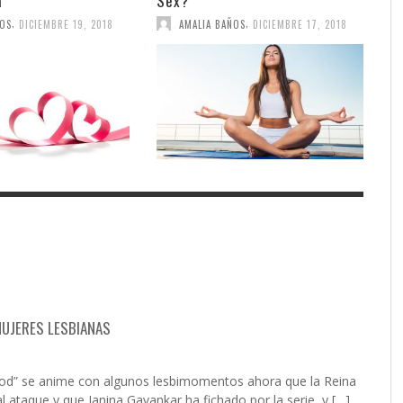
a
Sex?
,
,
ÑOS
DICIEMBRE 19, 2018
AMALIA BAÑOS
DICIEMBRE 17, 2018
 MUJERES LESBIANAS
ood” se anime con algunos lesbimomentos ahora que la Reina
 ataque y que Janina Gavankar ha fichado por la serie, y […]