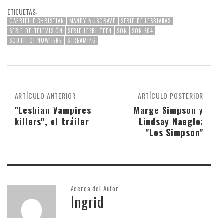
ETIQUETAS:
GABRIELLE CHRISTIAN
MANDY MUSGRAVE
SERIE DE LESBIANAS
SERIE DE TELEVISIÓN
SERIE LESBI TEEN
SON
SON 304
SOUTH OF NOWHERE
STREAMING
ARTÍCULO ANTERIOR
ARTÍCULO POSTERIOR
"Lesbian Vampires
Marge Simpson y
killers", el tráiler
Lindsay Naegle:
"Los Simpson"
Acerca del Autor
Ingrid