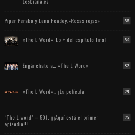
Lesbiana.es
Piper Perabo y Lena Headey.»Rosas rojas»
38
«The L Word». Lo + del capítulo final
34
Engánchate a… «The L Word»
32
«The L Word»… ¡La película!
29
“The L word” – 501. ¡¡¡Aquí está el primer
25
episodio!!!