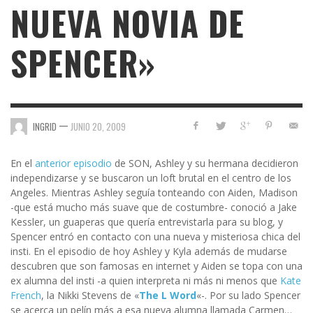
NUEVA NOVIA DE
SPENCER»
—
INGRID
JUNIO 20, 2009
En el
anterior episodio
de SON, Ashley y su hermana decidieron
independizarse y se buscaron un loft brutal en el centro de los
Angeles. Mientras Ashley seguía tonteando con Aiden, Madison
-que está mucho más suave que de costumbre- conoció a Jake
Kessler, un guaperas que quería entrevistarla para su blog, y
Spencer entró en contacto con una nueva y misteriosa chica del
insti. En el episodio de hoy Ashley y Kyla además de mudarse
descubren que son famosas en internet y Aiden se topa con una
ex alumna del insti -a quien interpreta ni más ni menos que
Kate
French
, la Nikki Stevens de «
The L Word
«-. Por su lado Spencer
se acerca un pelín más a esa nueva alumna llamada Carmen…