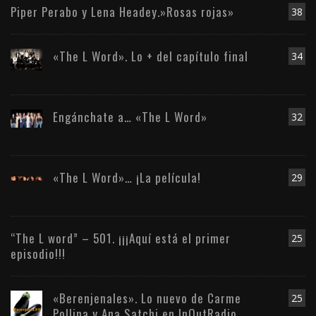
Piper Perabo y Lena Headey.»Rosas rojas»
38
«The L Word». Lo + del capítulo final
34
Engánchate a… «The L Word»
32
«The L Word»… ¡La película!
29
“The L word” – 501. ¡¡¡Aquí está el primer
25
episodio!!!
«Berenjenales». Lo nuevo de Carme
25
Pollina y Ana Satchi en InOutRadio