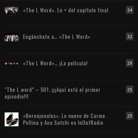
«The L Word». Lo + del capítulo final
34
Engánchate a… «The L Word»
32
«The L Word»… ¡La película!
29
“The L word” – 501. ¡¡¡Aquí está el primer
25
episodio!!!
«Berenjenales». Lo nuevo de Carme
25
Pollina y Ana Satchi en InOutRadio