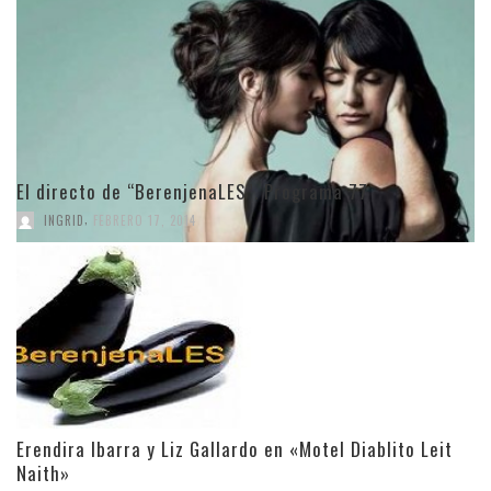
El directo de “BerenjenaLES”. Programa 77
,
INGRID
FEBRERO 17, 2014
Erendira Ibarra y Liz Gallardo en «Motel Diablito Leit
Naith»