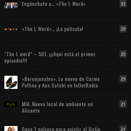
Engánchate a… «The L Word»
32
«The L Word»… ¡La película!
29
“The L word” – 501. ¡¡¡Aquí está el primer
25
episodio!!!
«Berenjenales». Lo nuevo de Carme
25
Pollina y Ana Satchi en InOutRadio
MIA. Nuevo local de ambiente en
21
Alicante
Gana 1 pulsera para asistir al Girlie
21