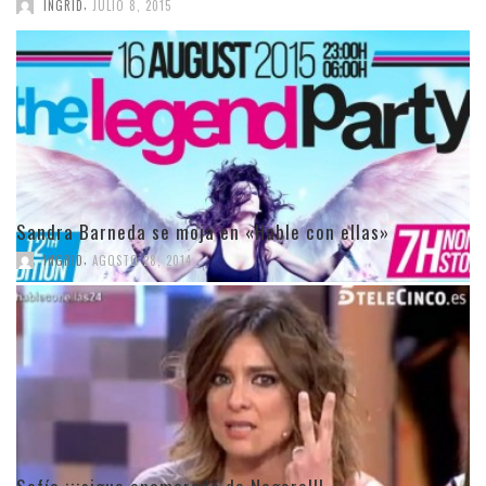
,
INGRID
JULIO 8, 2015
Sandra Barneda se moja en «Hable con ellas»
,
INGRID
AGOSTO 28, 2014