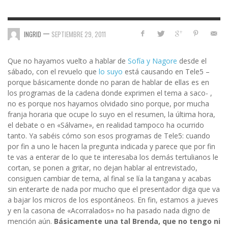
—
INGRID
SEPTIEMBRE 29, 2011
Que no hayamos vuelto a hablar de
Sofía y Nagore
desde el
sábado, con el revuelo que
lo suyo
está causando en Tele5 –
porque básicamente donde no paran de hablar de ellas es en
los programas de la cadena donde exprimen el tema a saco- ,
no es porque nos hayamos olvidado sino porque, por mucha
franja horaria que ocupe lo suyo en el resumen, la última hora,
el debate o en «Sálvame», en realidad tampoco ha ocurrido
tanto. Ya sabéis cómo son esos programas de Tele5: cuando
por fin a uno le hacen la pregunta indicada y parece que por fin
te vas a enterar de lo que te interesaba los demás tertulianos le
cortan, se ponen a gritar, no dejan hablar al entrevistado,
consiguen cambiar de tema, al final se lía la tangana y acabas
sin enterarte de nada por mucho que el presentador diga que va
a bajar los micros de los espontáneos. En fin, estamos a jueves
y en la casona de «Acorralados» no ha pasado nada digno de
mención aún.
Básicamente una tal Brenda,
que no tengo ni