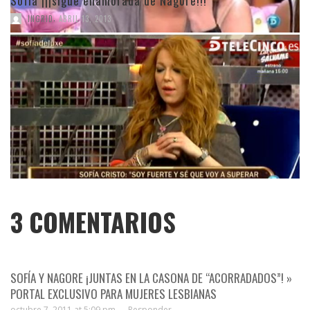
Sofía ¡¡¡sigue enamorada de Nagore!!!
,
INGRID
ABRIL 13, 2013
3
COMENTARIOS
SOFÍA Y NAGORE ¡JUNTAS EN LA CASONA DE “ACORRADADOS”! »
PORTAL EXCLUSIVO PARA MUJERES LESBIANAS
octubre 7, 2011 at 5:09 pm —
Responder