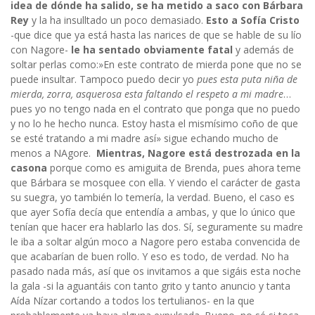
idea de dónde ha salido
, se ha metido a saco con Bárbara
Rey
y la ha insulltado un poco demasiado.
Esto a Sofía Cristo
-que dice que ya está hasta las narices de que se hable de su lío
con Nagore-
le ha sentado obviamente fatal
y además de
soltar perlas como:»En este contrato de mierda pone que no se
puede insultar. Tampoco puedo decir yo
pues esta puta niña de
mierda, zorra, asquerosa esta faltando el respeto a mi madre
…
pues yo no tengo nada en el contrato que ponga que no puedo
y no lo he hecho nunca. Estoy hasta el mismísimo coño de que
se esté tratando a mi madre así» sigue echando mucho de
menos a NAgore.
Mientras, Nagore está destrozada en la
casona
porque como es amiguita de Brenda, pues ahora teme
que Bárbara se mosquee con ella. Y viendo el carácter de gasta
su suegra, yo también lo temería, la verdad. Bueno, el caso es
que ayer Sofía decía que entendía a ambas, y que lo único que
tenían que hacer era hablarlo las dos. Sí, seguramente su madre
le iba a soltar algún moco a Nagore pero estaba convencida de
que acabarían de buen rollo. Y eso es todo, de verdad. No ha
pasado nada más, así que os invitamos a que sigáis esta noche
la gala -si la aguantáis con tanto grito y tanto anuncio y tanta
Aída Nízar cortando a todos los tertulianos- en la que