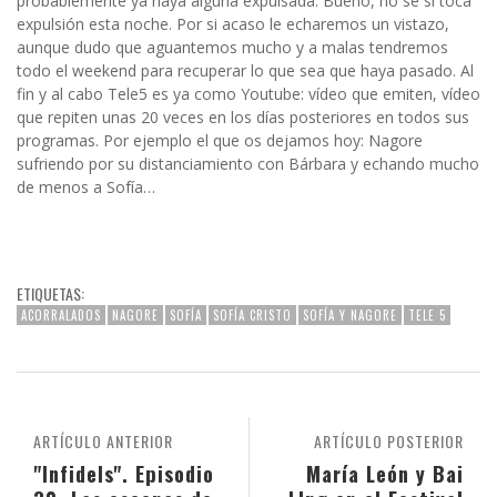
probablemente ya haya alguna expulsada. Bueno, no sé si toca
expulsión esta noche. Por si acaso le echaremos un vistazo,
aunque dudo que aguantemos mucho y a malas tendremos
todo el weekend para recuperar lo que sea que haya pasado. Al
fin y al cabo Tele5 es ya como Youtube: vídeo que emiten, vídeo
que repiten unas 20 veces en los días posteriores en todos sus
programas. Por ejemplo el que os dejamos hoy: Nagore
sufriendo por su distanciamiento con Bárbara y echando mucho
de menos a Sofía…
ETIQUETAS:
ACORRALADOS
NAGORE
SOFÍA
SOFÍA CRISTO
SOFÍA Y NAGORE
TELE 5
ARTÍCULO ANTERIOR
ARTÍCULO POSTERIOR
"Infidels". Episodio
María León y Bai