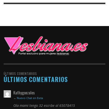
ÚLTIMOS COMENTARIOS
ÚLTIMOS COMENTARIOS
Kathygonzales
→
Nuevo Chat en Beta
Ola mami tengo 32 escribe al 65078415