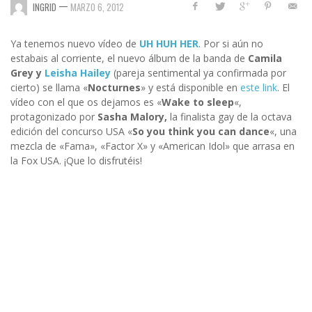
—
INGRID
MARZO 6, 2012
Ya tenemos nuevo vídeo de
UH HUH HER
. Por si aún no
estabais al corriente, el nuevo álbum de la banda de
Camila
Grey y
Leisha Hailey
(pareja sentimental ya confirmada por
cierto) se llama «
Nocturnes
» y está disponible en
este link
. El
vídeo con el que os dejamos es «
Wake to sleep
«,
protagonizado por
Sasha Malory,
la finalista gay de la octava
edición del concurso USA «
So you think you can dance
«, una
mezcla de «Fama», «Factor X» y «American Idol» que arrasa en
la Fox USA. ¡Que lo disfrutéis!