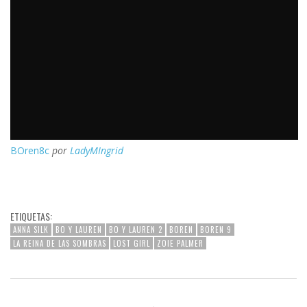
BOren8c
por
LadyMIngrid
ETIQUETAS:
ANNA SILK
BO Y LAUREN
BO Y LAUREN 2
BOREN
BOREN 9
LA REINA DE LAS SOMBRAS
LOST GIRL
ZOIE PALMER