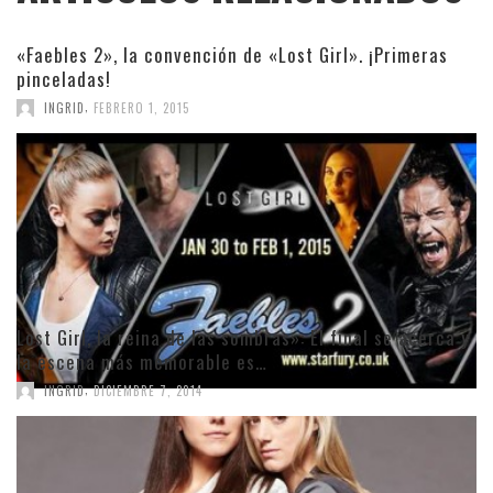
«Faebles 2», la convención de «Lost Girl». ¡Primeras
pinceladas!
,
INGRID
FEBRERO 1, 2015
Lost Girl, la reina de las sombras»: El final se acerca y
la escena más memorable es…
,
INGRID
DICIEMBRE 7, 2014