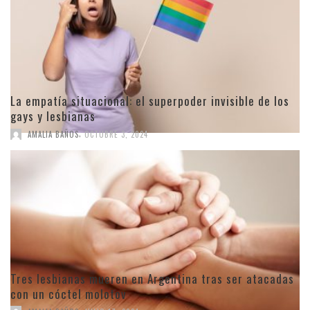
La empatía situacional: el superpoder invisible de los
gays y lesbianas
,
AMALIA BAÑOS
OCTUBRE 3, 2024
Tres lesbianas mueren en Argentina tras ser atacadas
con un cóctel molotov