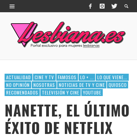
ACTUALIDAD
CINE Y TV
FAMOSOS
LO + ...
LO QUE VIENE...
NO OPINIÓN
NOSOTRAS
NOTICIAS DE TV Y CINE
QUIOSCO
RECOMENDADOS
TELEVISIÓN Y CINE
YOUTUBE
NANETTE, EL ÚLTIMO
ÉXITO DE NETFLIX