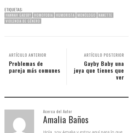
ETIQUETAS:
HANNAH GADSBY
HOMOFOBIA
HUMORISTA
MONÓLOGO
NANETTE
VIOLENCIA DE GÉNERO
ARTÍCULO ANTERIOR
ARTÍCULO POSTERIOR
Problemas de
Gayby Baby una
pareja más comunes
joya que tienes que
ver
Acerca del Autor
Amalia Baños
Hola, soy Amalia y estoy aquí para lo que