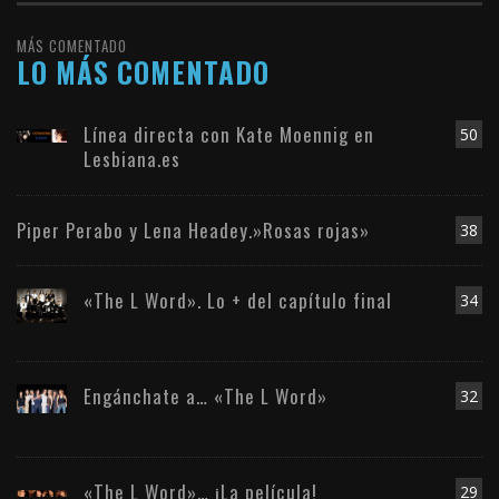
MÁS COMENTADO
LO MÁS COMENTADO
Línea directa con Kate Moennig en
50
Lesbiana.es
Piper Perabo y Lena Headey.»Rosas rojas»
38
«The L Word». Lo + del capítulo final
34
Engánchate a… «The L Word»
32
«The L Word»… ¡La película!
29