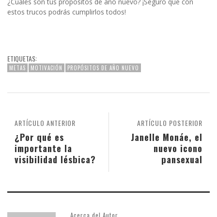
¿Cuales son tus propósitos de año nuevo? ¡Seguro que con
estos trucos podrás cumplirlos todos!
ETIQUETAS:
METAS
MOTIVACIÓN
PROPÓSITOS DE AÑO NUEVO
ARTÍCULO ANTERIOR
ARTÍCULO POSTERIOR
¿Por qué es
Janelle Monáe, el
importante la
nuevo icono
visibilidad lésbica?
pansexual
Acerca del Autor