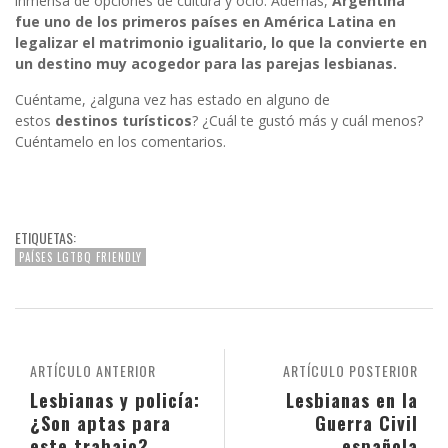
inmensa de opciones de cultura y ocio. Además,
Argentina
fue uno de los primeros países en América Latina en
legalizar el matrimonio igualitario, lo que la convierte en
un destino muy acogedor para las parejas lesbianas.
Cuéntame, ¿alguna vez has estado en alguno de
estos
destinos turísticos
? ¿Cuál te gustó más y cuál menos?
Cuéntamelo en los comentarios.
ETIQUETAS:
PAÍSES LGTBQ FRIENDLY
ARTÍCULO ANTERIOR
ARTÍCULO POSTERIOR
Lesbianas y policía:
Lesbianas en la
¿Son aptas para
Guerra Civil
este trabajo?
española