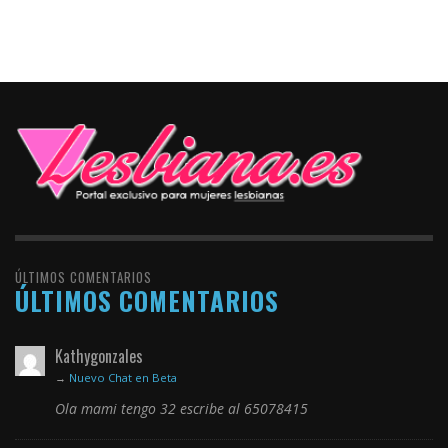
ÚLTIMOS COMENTARIOS
ÚLTIMOS COMENTARIOS
Kathygonzales
→
Nuevo Chat en Beta
Ola mami tengo 32 escribe al 65078415