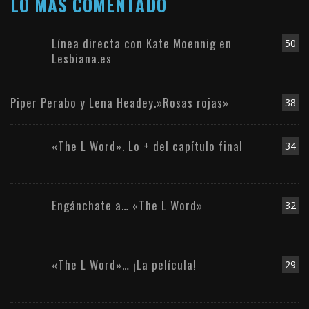
LO MÁS COMENTADO
Línea directa con Kate Moennig en
50
Lesbiana.es
Piper Perabo y Lena Headey.»Rosas rojas»
38
«The L Word». Lo + del capítulo final
34
Engánchate a… «The L Word»
32
«The L Word»… ¡La película!
29