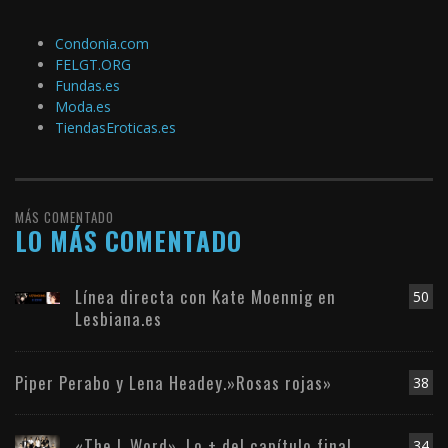
Condonia.com
FELGT.ORG
Fundas.es
Moda.es
TiendasEroticas.es
MÁS COMENTADO
LO MÁS COMENTADO
Línea directa con Kate Moennig en
50
Lesbiana.es
Piper Perabo y Lena Headey.»Rosas rojas»
38
«The L Word». Lo + del capítulo final
34