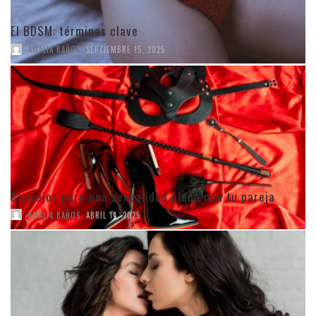
El BDSM: términos clave
,
AMALIA BAÑOS
SEPTIEMBRE 15, 2025
Consejos para una sexualidad plena con tu pareja
,
AMALIA BAÑOS
ABRIL 14, 2025