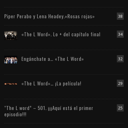
Piper Perabo y Lena Headey.»Rosas rojas»
38
«The L Word». Lo + del capítulo final
34
Engánchate a… «The L Word»
32
«The L Word»… ¡La película!
29
“The L word” – 501. ¡¡¡Aquí está el primer
25
episodio!!!