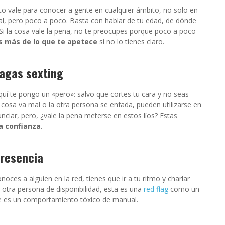
sto vale para conocer a gente en cualquier ámbito, no solo en
ral, pero poco a poco. Basta con hablar de tu edad, de dónde
s. Si la cosa vale la pena, no te preocupes porque poco a poco
s más de lo que te apetece
si no lo tienes claro.
 hagas sexting
aquí te pongo un «pero»: salvo que cortes tu cara y no seas
a cosa va mal o la otra persona se enfada, pueden utilizarse en
unciar, pero, ¿vale la pena meterse en estos líos? Estas
a confianza
.
presencia
ces a alguien en la red, tienes que ir a tu ritmo y charlar
 otra persona de disponibilidad, esta es una
red flag
como un
ue es un comportamiento tóxico de manual.