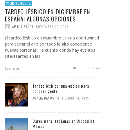
SALIR DE NOCHE
TARDEO LÉSBICO EN DICIEMBRE EN
ESPAÑA: ALGUNAS OPCIONES
,
AMALIA BAÑOS
NOVIEMBRE 29, 2025
El tardeo lésbico en diciembre es una oportunidad
para cerrar el año por todo lo alto conociendo
nuevas personas. Te cuento dónde hay eventos
interesantes en las …
0 Comentarios
Leer más
Tardeo lésbico: una opción para
conocer gente
,
AMALIA BAÑOS
SEPTIEMBRE 14, 2025
Bares para lesbianas en Ciudad de
México