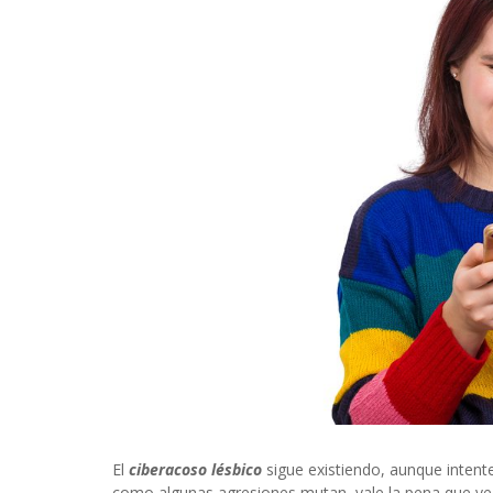
INFIDELS
INFIELES
El
ciberacoso lésbico
sigue existiendo, aunque intent
como algunas agresiones mutan, vale la pena que v