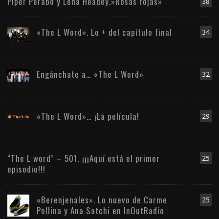
Piper Perabo y Lena Headey.»Rosas rojas»
38
«The L Word». Lo + del capítulo final
34
Engánchate a… «The L Word»
32
«The L Word»… ¡La película!
29
“The L word” – 501. ¡¡¡Aquí está el primer
25
episodio!!!
«Berenjenales». Lo nuevo de Carme
25
Pollina y Ana Satchi en InOutRadio