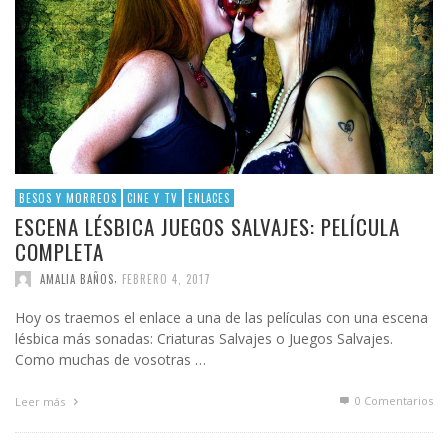
BESOS Y MORREOS
CINE Y TV
ENLACES
ESCENA LÉSBICA JUEGOS SALVAJES: PELÍCULA
COMPLETA
,
AMALIA BAÑOS
FEBRERO 4, 2017
Hoy os traemos el enlace a una de las películas con una escena
lésbica más sonadas: Criaturas Salvajes o Juegos Salvajes.
Como muchas de vosotras …
0 Comentarios
Leer más