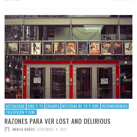
ACTUALIDAD
CINE Y TV
ENLACES
NOTICIAS DE TV Y CINE
RECOMENDADOS
TELEVISIÓN Y CINE
RAZONES PARA VER LOST AND DELIRIOUS
,
AMALIA BAÑOS
DICIEMBRE 4, 2017