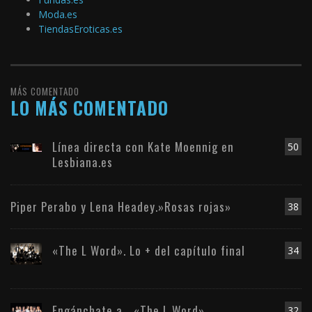
Moda.es
TiendasEroticas.es
MÁS COMENTADO
LO MÁS COMENTADO
Línea directa con Kate Moennig en
50
Lesbiana.es
Piper Perabo y Lena Headey.»Rosas rojas»
38
«The L Word». Lo + del capítulo final
34
Engánchate a… «The L Word»
32