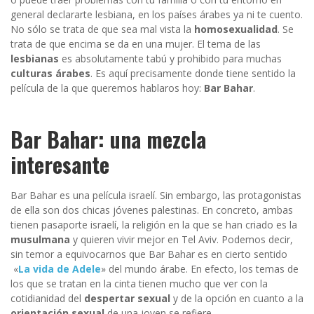
general declararte lesbiana, en los países árabes ya ni te cuento.
No sólo se trata de que sea mal vista la
homosexualidad
. Se
trata de que encima se da en una mujer. El tema de las
lesbianas
es absolutamente tabú y prohibido para muchas
culturas árabes
. Es aquí precisamente donde tiene sentido la
película de la que queremos hablaros hoy:
Bar
Bahar
.
Bar
Bahar: u
na mezcla
interesante
Bar Bahar es una película israelí. Sin embargo, las protagonistas
de ella son dos chicas jóvenes palestinas. En concreto, ambas
tienen pasaporte israelí, la religión en la que se han criado es la
musulmana
y quieren vivir mejor en Tel Aviv. Podemos decir,
sin temor a equivocarnos que Bar Bahar es en cierto sentido
«
La vida de Adele
» del mundo árabe. En efecto, los temas de
los que se tratan en la cinta tienen mucho que ver con la
cotidianidad del
despertar sexual
y de la opción en cuanto a la
orientación
sexual
de una joven se refiere.