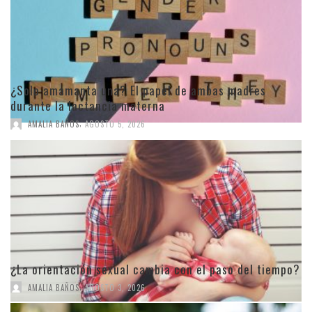
¿Solo amamanta una? El papel de ambas madres
durante la lactancia materna
,
AMALIA BAÑOS
AGOSTO 5, 2026
¿La orientación sexual cambia con el paso del tiempo?
,
AMALIA BAÑOS
AGOSTO 3, 2026