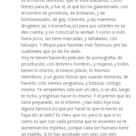
es el mismo demonio; que te está utilizando, como
títeres para él, y fue él, el qué los ha galardonado: con
el nombre de prostituta, de lesbianas, y de
homosexuales, de gay, travestís, y las mantiene
drogados (a) o borrachas,(o) para que ustedes no se
den cuenta, y no conozcan la verdad. Y como si esto
fuera poco, las tiene marcadas; y señaladas, con
tatuajes. Y disque para hacerlas más famosas; por las
cualidades que yo les he dado.
Hoy te tienen haciendo películas de pornografía, de
prostitución, con distintos hombres, y mujeres y todos
tienen lo mismo, el mismo placer, lo mismos
miembros, y un gusto ficticio que cuando terminas, de
hacerlo; solo sientes vergüenza, y tristeza, contigo
misma. Te arrepientes solo por un rato, o un día, luego
te incita, y regresas hacer lo mismo. Y el premio que les
tiene preparado, es el infierno. ¿Has visto hija mía:
alguna famosa (o) que por hacer lo que tú haces se
haya ido al cielo? Es claro que no, pero lo que sí es
cierto es que con cada persona que te acuestes se te
aumentan los espíritus, porque cada ser humano tiene
un espíritu. Si te has acostado con sien; son sien