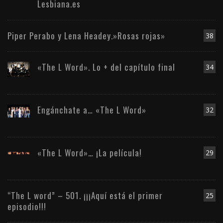
Lesbiana.es
Piper Perabo y Lena Headey.»Rosas rojas»
38
«The L Word». Lo + del capítulo final
34
Engánchate a… «The L Word»
32
«The L Word»… ¡La película!
29
“The L word” – 501. ¡¡¡Aquí está el primer
25
episodio!!!