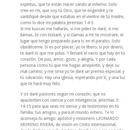
espíritus, que te están Hacer cando al infierno. Solo
cree en mi, que soy tú Dios, que te engendré y te
santifiqué desde que estabas en el vientre de tú madre,
como lo dice mi palabra Jeremías 1:4-5
Si me buscas me hallarás, si me pides te daré, si me
llamas, te con testaré, y si clamas a mí: te mostraré, el
lugar que tengo preparado para ti; en el paraíso. Solo
obedéceme. Si es por placer, yo te libero; si por dinero,
te daré lo que me pidas. Y llenaré el vacío que hay en tú
corazón. De paz, amor, gozo, y alegría. Y por cada
persona como tú que me hagas arrepentir, y deje su
mal camino; y me sirva yo te daré un premio especial: y
tú salvación. Hay una iglesia, esperando por ti, y una luz
que te hará muy feliz.
Y os daré pastores según mi corazón, que os
apacienten con ciencia y con inteligencia. Jeremías 3:
14-15 para que seas mi sierva: y de testimonio en tú
familia, tus amigos, y para el mundo entero. Te lo
aconseja tu amigo: apóstol y misionero LEONARDO
MORENO RIVERA, de visión en Cristo internacional,