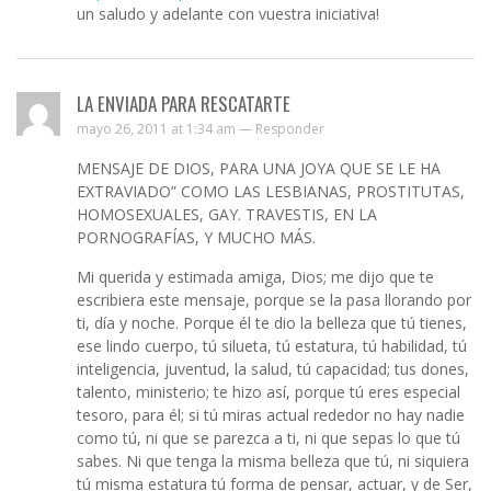
un saludo y adelante con vuestra iniciativa!
LA ENVIADA PARA RESCATARTE
mayo 26, 2011 at 1:34 am —
Responder
MENSAJE DE DIOS, PARA UNA JOYA QUE SE LE HA
EXTRAVIADO” COMO LAS LESBIANAS, PROSTITUTAS,
HOMOSEXUALES, GAY. TRAVESTIS, EN LA
PORNOGRAFÍAS, Y MUCHO MÁS.
Mi querida y estimada amiga, Dios; me dijo que te
escribiera este mensaje, porque se la pasa llorando por
ti, día y noche. Porque él te dio la belleza que tú tienes,
ese lindo cuerpo, tú silueta, tú estatura, tú habilidad, tú
inteligencia, juventud, la salud, tú capacidad; tus dones,
talento, ministerio; te hizo así, porque tú eres especial
tesoro, para él; si tú miras actual rededor no hay nadie
como tú, ni que se parezca a ti, ni que sepas lo que tú
sabes. Ni que tenga la misma belleza que tú, ni siquiera
tú misma estatura tú forma de pensar, actuar, y de Ser,