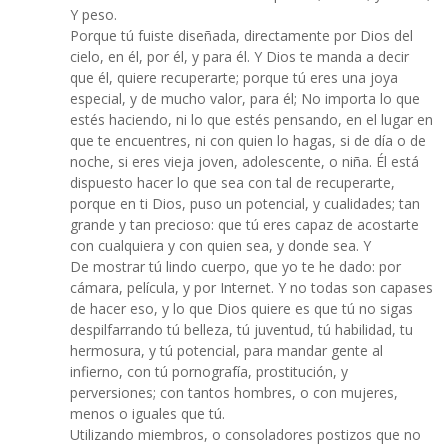
Y peso.
Porque tú fuiste diseñada, directamente por Dios del
cielo, en él, por él, y para él. Y Dios te manda a decir
que él, quiere recuperarte; porque tú eres una joya
especial, y de mucho valor, para él; No importa lo que
estés haciendo, ni lo que estés pensando, en el lugar en
que te encuentres, ni con quien lo hagas, si de día o de
noche, si eres vieja joven, adolescente, o niña. Él está
dispuesto hacer lo que sea con tal de recuperarte,
porque en ti Dios, puso un potencial, y cualidades; tan
grande y tan precioso: que tú eres capaz de acostarte
con cualquiera y con quien sea, y donde sea. Y
De mostrar tú lindo cuerpo, que yo te he dado: por
cámara, película, y por Internet. Y no todas son capases
de hacer eso, y lo que Dios quiere es que tú no sigas
despilfarrando tú belleza, tú juventud, tú habilidad, tu
hermosura, y tú potencial, para mandar gente al
infierno, con tú pornografía, prostitución, y
perversiones; con tantos hombres, o con mujeres,
menos o iguales que tú.
Utilizando miembros, o consoladores postizos que no