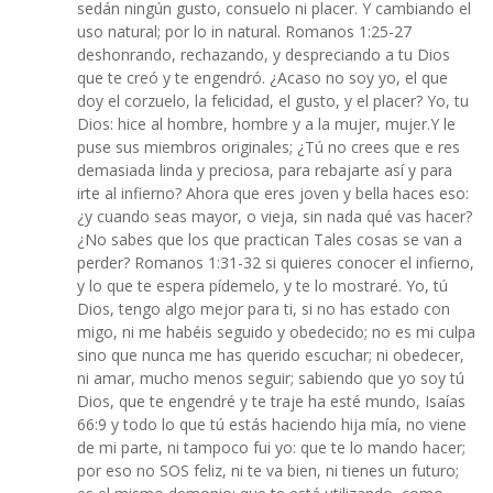
sedán ningún gusto, consuelo ni placer. Y cambiando el
uso natural; por lo in natural. Romanos 1:25-27
deshonrando, rechazando, y despreciando a tu Dios
que te creó y te engendró. ¿Acaso no soy yo, el que
doy el corzuelo, la felicidad, el gusto, y el placer? Yo, tu
Dios: hice al hombre, hombre y a la mujer, mujer.Y le
puse sus miembros originales; ¿Tú no crees que e res
demasiada linda y preciosa, para rebajarte así y para
irte al infierno? Ahora que eres joven y bella haces eso:
¿y cuando seas mayor, o vieja, sin nada qué vas hacer?
¿No sabes que los que practican Tales cosas se van a
perder? Romanos 1:31-32 si quieres conocer el infierno,
y lo que te espera pídemelo, y te lo mostraré. Yo, tú
Dios, tengo algo mejor para ti, si no has estado con
migo, ni me habéis seguido y obedecido; no es mi culpa
sino que nunca me has querido escuchar; ni obedecer,
ni amar, mucho menos seguir; sabiendo que yo soy tú
Dios, que te engendré y te traje ha esté mundo, Isaías
66:9 y todo lo que tú estás haciendo hija mía, no viene
de mi parte, ni tampoco fui yo: que te lo mando hacer;
por eso no SOS feliz, ni te va bien, ni tienes un futuro;