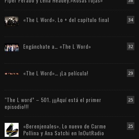
Piper Perabo y Lena Headey.»Rosas rojas»
38
«The L Word». Lo + del capítulo final
34
Engánchate a… «The L Word»
32
«The L Word»… ¡La película!
29
“The L word” – 501. ¡¡¡Aquí está el primer
25
episodio!!!
«Berenjenales». Lo nuevo de Carme
25
Pollina y Ana Satchi en InOutRadio