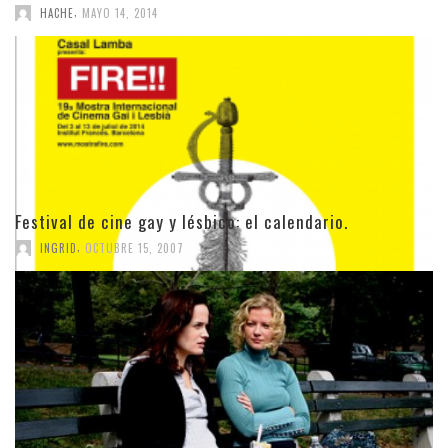
,
HACHE
MAYO 14, 2014
Festival de cine gay y lésbico: el calendario.
,
INGRID
OCTUBRE 15, 2007