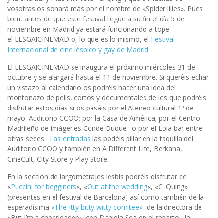
vosotras os sonará más por el nombre de «Spider lilies». Pues
bien, antes de que este festival llegue a su fin el día 5 de
noviembre en Madrid ya estará funcionando a tope
el LESGAICINEMAD o, lo que es lo mismo, el
Festival
Internacional de cine lésbico y gay de Madrid.
El LESGAICINEMAD se inaugura el próximo miércoles 31 de
octubre y se alargará hasta el 11 de noviembre. Si queréis echar
un vistazo al calendario os podréis hacer una idea del
montonazo de pelis, cortos y documentales de los que podréis
disfrutar estos días si os pasáis por el Ateneo cultural 1º de
mayo: Auditorio CCOO; por la Casa de América; por el Centro
Madrileño de imágenes Conde Duque; o por el Lola bar entre
otras sedes.
Las entradas
las podéis pillar en la taquilla del
Auditorio CCOO y también en A Different Life, Berkana,
CineCult, City Store y Play Store.
En la sección de largometrajes lesbis podréis disfrutar de
«
Puccini for begginers
«, «
Out at the wedding
«, «Ci Quing»
(presentes en el festival de Barcelona) así como también de la
esperadísima
«The Itty bitty witty comitee»
-de la directora de
«But I’m a cheerleader»- con Daniela Sea en el reparto, la