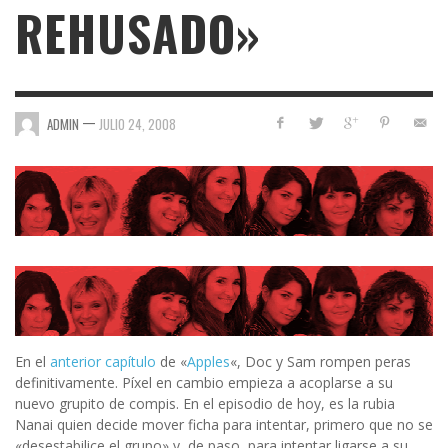
REHUSADO»
—
ADMIN
JULIO 24, 2008
En el
anterior capítulo
de «
Apples
«, Doc y Sam rompen peras
definitivamente. Píxel en cambio empieza a acoplarse a su
nuevo grupito de compis. En el episodio de hoy, es la rubia
Nanai quien decide mover ficha para intentar, primero que no se
«desestabilice el grupo» y, de paso, para intentar ligarse a su