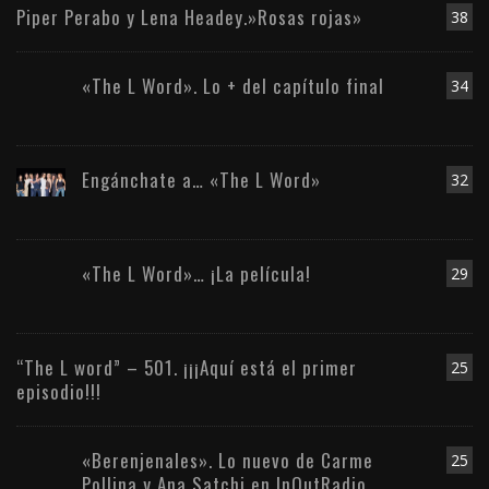
Piper Perabo y Lena Headey.»Rosas rojas»
38
«The L Word». Lo + del capítulo final
34
Engánchate a… «The L Word»
32
«The L Word»… ¡La película!
29
“The L word” – 501. ¡¡¡Aquí está el primer
25
episodio!!!
«Berenjenales». Lo nuevo de Carme
25
Pollina y Ana Satchi en InOutRadio