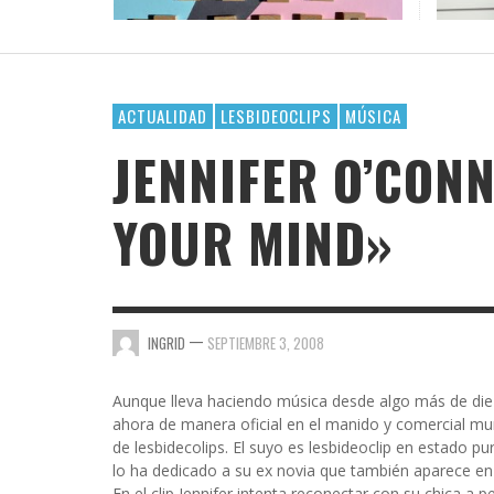
PALAB
¿POR 
OFICI
CASI 
DAR E
VAYA 
GOSSIP GAYRRRLS
BH 90210
SUPERHEROÍNAS QUEER EN EL UNIVERSO
TERMINOLOGÍA LÉSBICA QUE DEBES CONOCE
EL ARTE DE COMPARTIR PLAYLIST CUANDO TE
LOS MEJORES LIBROS LGTBIQ+ PARA LEER EN
MARVEL
GUSTA ALGUIEN
LA PLAYA
AMA
AMA
AMA
,
AMALIA BAÑOS
SEPTIEMBRE 7, 2025
BUSCANDO A SIMONE
,
,
,
AMALIA BAÑOS
AMALIA BAÑOS
AMALIA BAÑOS
OCTUBRE 24, 2018
MAYO 25, 2026
JULIO 22, 2026
ACTUALIDAD
LESBIDEOCLIPS
MÚSICA
CHICA BUSCA CHICA
JENNIFER O’CONN
CORTOS
YOUR MIND»
DE CHICA EN CHICA
ENGÁNCHATE A…
ENSERIADA!
—
INGRID
SEPTIEMBRE 3, 2008
EVDG
FAR OUT
Aunque lleva haciendo música desde algo más de di
ahora de manera oficial en el manido y comercial mun
GIMME SUGAR
de lesbidecolips. El suyo es lesbideoclip en estado p
lo ha dedicado a su ex novia que también aparece en 
En el clip Jennifer intenta reconectar con su chica a