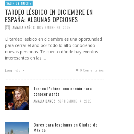
SALIR DE NOCHE
TARDEO LÉSBICO EN DICIEMBRE EN
ESPAÑA: ALGUNAS OPCIONES
,
AMALIA BAÑOS
NOVIEMBRE 29, 2025
El tardeo lésbico en diciembre es una oportunidad
para cerrar el año por todo lo alto conociendo
nuevas personas. Te cuento dónde hay eventos
interesantes en las …
0 Comentarios
Leer más
Tardeo lésbico: una opción para
conocer gente
,
AMALIA BAÑOS
SEPTIEMBRE 14, 2025
Bares para lesbianas en Ciudad de
México