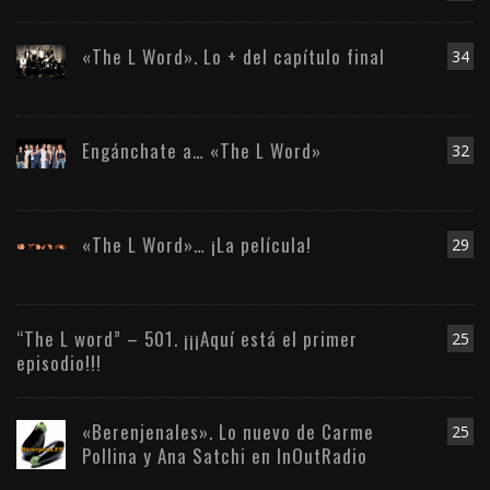
«The L Word». Lo + del capítulo final
34
Engánchate a… «The L Word»
32
«The L Word»… ¡La película!
29
“The L word” – 501. ¡¡¡Aquí está el primer
25
episodio!!!
«Berenjenales». Lo nuevo de Carme
25
Pollina y Ana Satchi en InOutRadio