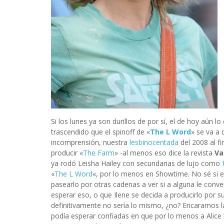
Si los lunes ya son durillos de por sí, el de hoy aún
trascendido que el spinoff de «
The L Word
» se va a 
incomprensión, nuestra
lesbinocentada
del 2008 al f
producir «
The Farm
» -al menos eso dice la revista
Va
ya rodó Leisha Hailey con secundarias de lujo como
«
The L Word
«, por lo menos en Showtime. No sé si exi
pasearlo por otras cadenas a ver si a alguna le co
esperar eso, o que Ilene se decida a producirlo por s
definitivamente no sería lo mismo, ¿no? Encaramos l
podía esperar confiadas en que por lo menos a Alice