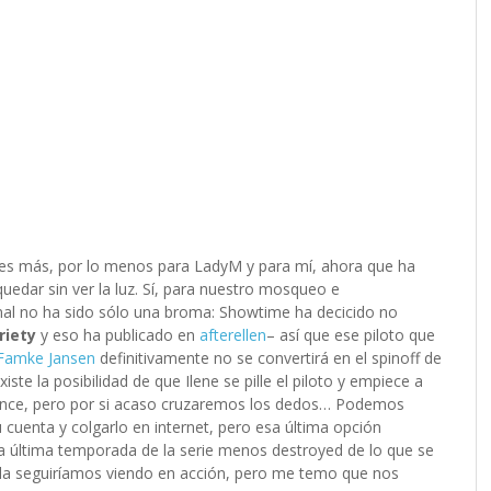
 lo es más, por lo menos para LadyM y para mí, ahora que ha
quedar sin ver la luz. Sí, para nuestro mosqueo e
inal no ha sido sólo una broma: Showtime ha decicido no
riety
y eso ha publicado en
afterellen
– así que ese piloto que
Famke Jansen
definitivamente no se convertirá en el spinoff de
ste la posibilidad de que Ilene se pille el piloto y empiece a
nvence, pero por si acaso cruzaremos los dedos… Podemos
u cuenta y colgarlo en internet, pero esa última opción
a última temporada de la serie menos destroyed de lo que se
 la seguiríamos viendo en acción, pero me temo que nos