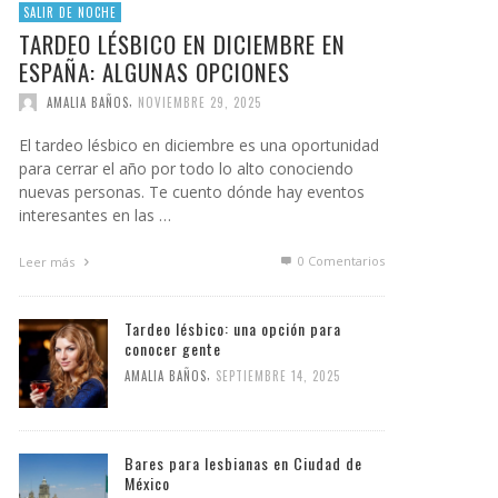
SALIR DE NOCHE
TARDEO LÉSBICO EN DICIEMBRE EN
ESPAÑA: ALGUNAS OPCIONES
,
AMALIA BAÑOS
NOVIEMBRE 29, 2025
El tardeo lésbico en diciembre es una oportunidad
para cerrar el año por todo lo alto conociendo
nuevas personas. Te cuento dónde hay eventos
interesantes en las …
0 Comentarios
Leer más
Tardeo lésbico: una opción para
conocer gente
,
AMALIA BAÑOS
SEPTIEMBRE 14, 2025
Bares para lesbianas en Ciudad de
México