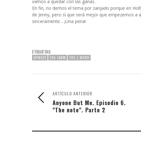
vamos a quedar con las ganas.
En fin, no demos el tema por zanjado porque en Holl
de Jenny, pero sí que será mejor que empezemos a as
sinceramente… ¡Una pena!
ETIQUETAS:
SPINOFF
THE FARM
THE L WORD
ARTÍCULO ANTERIOR
Anyone But Me. Episodio 6.
"The note". Parte 2