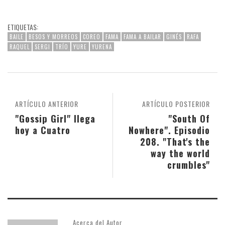
ETIQUETAS:
BAILE
BESOS Y MORREOS
COREO
FAMA
FAMA A BAILAR
GINÉS
RAFA
RAQUEL
SERGI
TRÍO
YURE
YURENA
ARTÍCULO ANTERIOR
ARTÍCULO POSTERIOR
"Gossip Girl" llega
"South Of
hoy a Cuatro
Nowhere". Episodio
208. "That's the
way the world
crumbles"
Acerca del Autor