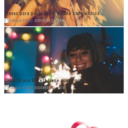
Claves para pasar el Fin de Año con tu chica
,
AMALIA BAÑOS
DICIEMBRE 24, 2018
Chloë Grace Moretz tiene nueva novia
,
AMALIA BAÑOS
DICIEMBRE 19, 2018