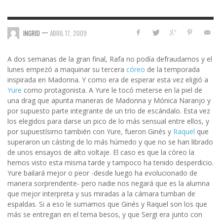
—
INGRID
ABRIL 17, 2009
A dos semanas de la gran final, Rafa no podía defraudarnos y el
lunes empezó a maquinar su tercera
córeo
de la temporada
inspirada en Madonna. Y como era de esperar esta vez eligió a
Yure
como protagonista. A Yure le tocó meterse en la piel de
una drag que apunta maneras de Madonna y Mónica Naranjo y
por supuesto parte integrante de un trío de escándalo. Esta vez
los elegidos para darse un pico de lo más sensual entre ellos, y
por supuestísimo también con Yure, fueron Ginés y
Raquel
que
superaron un cásting de lo más húmedo y que no se han librado
de unos ensayos de alto voltaje. El caso es que la córeo la
hemos visto esta misma tarde y tampoco ha tenido desperdicio.
Yure bailará mejor o peor -desde luego ha evolucionado de
manera sorprendente- pero nadie nos negará que es la alumna
que mejor interpreta y sus miradas a la cámara tumban de
espaldas. Si a eso le sumamos que Ginés y Raquel son los que
más se entregan en el tema besos, y que Sergi era junto con