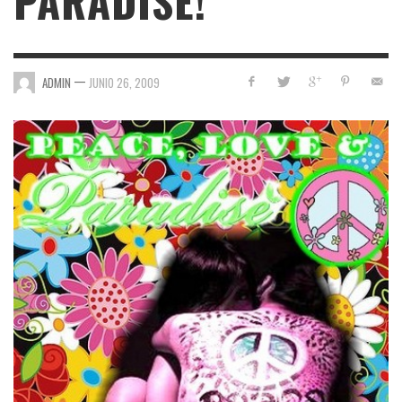
PARADISE!
—
ADMIN
JUNIO 26, 2009