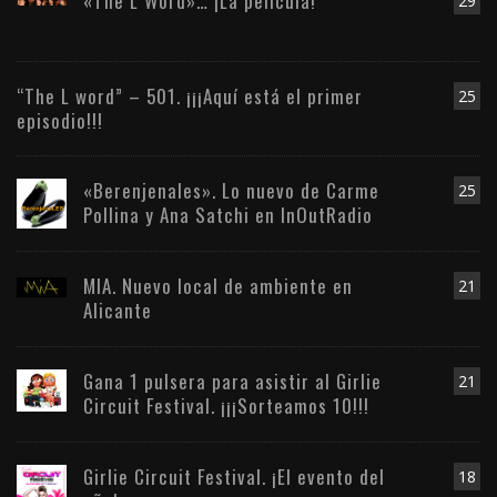
«The L Word»… ¡La película!
29
“The L word” – 501. ¡¡¡Aquí está el primer
25
episodio!!!
«Berenjenales». Lo nuevo de Carme
25
Pollina y Ana Satchi en InOutRadio
MIA. Nuevo local de ambiente en
21
Alicante
Gana 1 pulsera para asistir al Girlie
21
Circuit Festival. ¡¡¡Sorteamos 10!!!
Girlie Circuit Festival. ¡El evento del
18