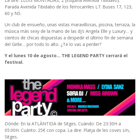
La dire: LLUÍS MUNTADAS, 2 (Esquina Avenida Tibidavo).
Parada Avenida Tibidabo de los ferrocarriles L7. Buses 17, 123,
60 y N5.
Un club de ensueño, unas vistas maravillosas, piscina, terraza, la
música más sexy de la mano de las dj’s Angela Elle y Luxury… y
cientos de chicas dispuestas a despedir el último fin de semana
del Girlie… por todo lo alto. ¿Te lo vas a perder?
Y el lunes 10 de agosto… THE LEGEND PARTY cerrará el
festival.
Dónde: En la ATLÀNTIDA de Sitges. Cuándo: De 23:30H a
05:00H. Cuánto: 25€ con copa. La dire: Platja de les coves s/n,
Sitges.