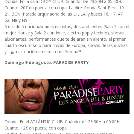
Dónde: En la sala DBOY CLUB. Cuándo: De 23:30H a 05:00H.
Cuánto: 20€ en puerta con copa. La dire: Ronda Sant Pere, 19-
21. BCN (Parada urquinaona de las L1, L4, y buses 16, 17, 47,
62, N8 y N9.
6 dj’s de 5 nacionalidades distintas, dos ambientes (Sala 1 con el
mejor House y Sala 2 con Indie, electro pop y techno), shows
alucinantes, performances que te dejarán sin aliento, el primer
cuarto oscuro solo para chicas de Europa, shows de las duchas
y… ¡¡¡la actuación en directo de Yurena!!!
Domingo 9 de agosto: PARADISE PARTY
Dónde: En el ATLÀNTIC CLUB. Cuándo: de 23:30H a 05:00H.
Cuánto: 12€ en puerta con copa.