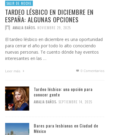
SALIR DE NOCHE
TARDEO LÉSBICO EN DICIEMBRE EN
ESPAÑA: ALGUNAS OPCIONES
,
AMALIA BAÑOS
NOVIEMBRE 29, 2025
El tardeo lésbico en diciembre es una oportunidad
para cerrar el año por todo lo alto conociendo
nuevas personas. Te cuento dónde hay eventos
interesantes en las …
0 Comentarios
Leer más
Tardeo lésbico: una opción para
conocer gente
,
AMALIA BAÑOS
SEPTIEMBRE 14, 2025
Bares para lesbianas en Ciudad de
México