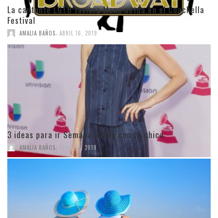
La cantante LGTB Javiera Mena actúa en el Coachella
Festival
,
AMALIA BAÑOS
ABRIL 16, 2019
3 ideas para ir Semana Santa con tu chica
,
AMALIA BAÑOS
ABRIL 14, 2019