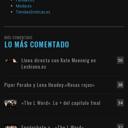
Moda.es
TiendasEroticas.es
MÁS COMENTADO
LO MÁS COMENTADO
Línea directa con Kate Moennig en
50
Lesbiana.es
Piper Perabo y Lena Headey.»Rosas rojas»
38
«The L Word». Lo + del capítulo final
34
Engánchate a… «The L Word»
32