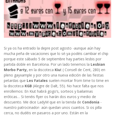
Si ya os ha entrado la depre post agosto -aunque aún hay
mucha peña de vacaciones que lo sé-ya podéis cambiar el chip
porque este sábado 5 de septiembre hay parties lesbis por
partida doble en Barcelona. Por un lado tenemos la
Lesbian
Morbo Party,
en la discoteca
Kiu
t ( Consell de Cent, 280) en
pleno gayxample y por otro una nueva edición de las fiestas
petardas que
Les Fatales
suelen montar from time to time en
la discoteca
KGB
(Alegre de Dalt, 55). No hace falta que nos
enrollemos: En Kiut habrá gogo’s, sorteos y bailarinas
eróticas… Si tenéis flyer os harán dos euros y medio de
descuento. Me dice LadyM que en la tienda de
Condonia
-
nuestro patrocinador- aún quedan unos cuantos. Si os pilla
cerca, no dudéis en pasaros a por uno. Están en la