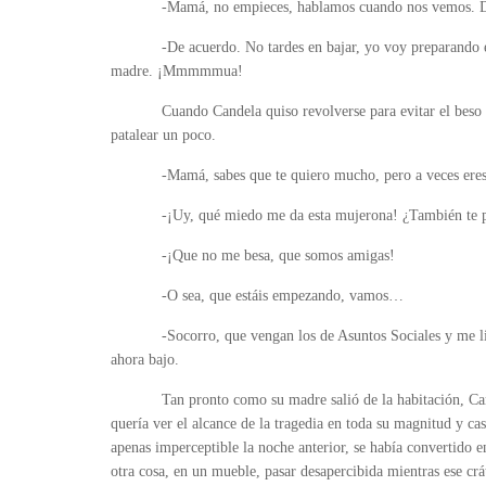
-Mamá, no empieces, hablamos cuando nos vemos. D
-De acuerdo. No tardes en bajar, yo voy preparando e
madre. ¡Mmmmmua!
Cuando Candela quiso revolverse para evitar el beso 
patalear un poco.
-Mamá, sabes que te quiero mucho, pero a veces eres
-¡Uy, qué miedo me da esta mujerona! ¿También te p
-¡Que no me besa, que somos amigas!
-O sea, que estáis empezando, vamos…
-Socorro, que vengan los de Asuntos Sociales y me l
ahora bajo.
Tan pronto como su madre salió de la habitación, Can
quería ver el alcance de la tragedia en toda su magnitud y cas
apenas imperceptible la noche anterior, se había convertido e
otra cosa, en un mueble, pasar desapercibida mientras ese crá