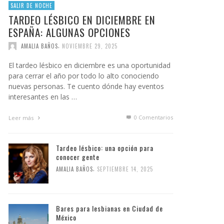
SALIR DE NOCHE
TARDEO LÉSBICO EN DICIEMBRE EN
ESPAÑA: ALGUNAS OPCIONES
,
AMALIA BAÑOS
NOVIEMBRE 29, 2025
El tardeo lésbico en diciembre es una oportunidad
para cerrar el año por todo lo alto conociendo
nuevas personas. Te cuento dónde hay eventos
interesantes en las …
0 Comentarios
Leer más
Tardeo lésbico: una opción para
conocer gente
,
AMALIA BAÑOS
SEPTIEMBRE 14, 2025
Bares para lesbianas en Ciudad de
México