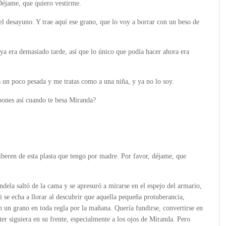
éjame, que quiero vestirme.
l desayuno. Y trae aquí ese grano, que lo voy a borrar con un beso de
ya era demasiado tarde, así que lo único que podía hacer ahora era
 un poco pesada y me tratas como a una niña, y ya no lo soy.
ones así cuando te besa Miranda?
iberen de esta plasta que tengo por madre. Por favor, déjame, que
dela saltó de la cama y se apresuró a mirarse en el espejo del armario,
i se echa a llorar al descubrir que aquella pequeña protuberancia,
n un grano en toda regla por la mañana. Quería fundirse, convertirse en
ter siguiera en su frente, especialmente a los ojos de Miranda. Pero