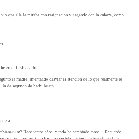
, vio que ella le miraba con resignación y negando con la cabeza, como
é?
oche en el Lesbianarium.
guntó la madre, intentando desviar la atención de lo que realmente le
a, la de segundo de bachillerato.
quiera.
Lesbianarium? Hace tantos años, y todo ha cambiado tanto… Recuerdo
, que eran muy pocas, todo hay que decirlo, tenían que hacerlo casi de