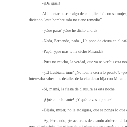
-¡Da igual!
Al intentar buscar algo de complicidad con su mujer
diciendo “este hombre mío no tiene remedio”.
-¿Qué pasa? ¿Qué he dicho ahora?
-Nada, Fernando, nada. ¿Un poco de cicuta en el caf
-Papá, ¿qué más te ha dicho Miranda?
-Pues no mucho, la verdad, que ya os veríais esta n
-¿El Lesbianarium? ¿No iban a cerrarlo pronto?, -pre
interesaba saber: los detalles de la cita de su hija con Mirand
-Sí, mamá, la fiesta de clausura es esta noche.
-¡Qué emocionante! ¿Y qué te vas a poner?
-Déjala, mujer, no la atosigues, que se ponga lo que 
-Ay, Fernando, ¿te acuerdas de cuando abrieron el 
que, al principio, las chicas de mi clase que se atrevían a ir