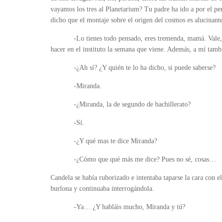
vayamos los tres al Planetarium? Tu padre ha ido a por el 
dicho que el montaje sobre el origen del cosmos es alucinant
-Lo tienes todo pensado, eres tremenda, mamá. Vale,
hacer en el instituto la semana que viene. Además, a mí tam
-¿Ah sí? ¿Y quién te lo ha dicho, si puede saberse?
-Miranda.
-¿Miranda, la de segundo de bachillerato?
-Sí.
-¿Y qué mas te dice Miranda?
-¿Cómo que qué más me dice? Pues no sé, cosas…
Candela se había ruborizado e intentaba taparse la cara con e
burlona y continuaba interrogándola.
-Ya… ¿Y habláis mucho, Miranda y tú?