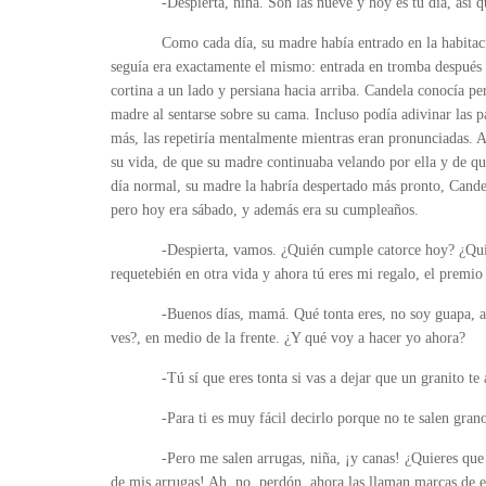
-Despierta, niña. Son las nueve y hoy es tu día, así
Como cada día, su madre había entrado en la habitaci
seguía era exactamente el mismo: entrada en tromba después d
cortina a un lado y persiana hacia arriba. Candela conocía pe
madre al sentarse sobre su cama. Incluso podía adivinar las p
más, las repetiría mentalmente mientras eran pronunciadas. A
su vida, de que su madre continuaba velando por ella y de q
día normal, su madre la habría despertado más pronto, Candela
pero hoy era sábado, y además era su cumpleaños.
-Despierta, vamos. ¿Quién cumple catorce hoy? ¿Qui
requetebién en otra vida y ahora tú eres mi regalo, el premi
-Buenos días, mamá. Qué tonta eres, no soy guapa, a
ves?, en medio de la frente. ¿Y qué voy a hacer yo ahora?
-Tú sí que eres tonta si vas a dejar que un granito te
-Para ti es muy fácil decirlo porque no te salen gra
-Pero me salen arrugas, niña, ¡y canas! ¿Quieres que
de mis arrugas! Ah, no, perdón, ahora las llaman marcas de 