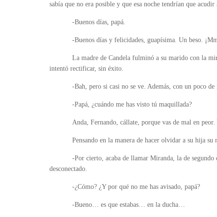
sabía que no era posible y que esa noche tendrían que acudir a
-Buenos días, papá.
-Buenos días y felicidades, guapísima. Un beso. 
La madre de Candela fulminó a su marido con la mir
intentó rectificar, sin éxito.
-Bah, pero si casi no se ve. Además, con un poco d
-Papá, ¿cuándo me has visto tú maquillada?
Anda, Fernando, cállate, porque vas de mal en peor.
Pensando en la manera de hacer olvidar a su hija su 
-Por cierto, acaba de llamar Miranda, la de segundo 
desconectado.
-¿Cómo? ¿Y por qué no me has avisado, papá?
-Bueno… es que estabas… en la ducha…