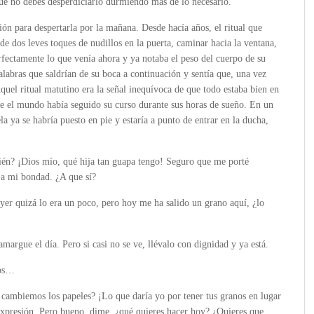
 que no debes desperdiciarlo durmiendo más de lo necesario.
ón para despertarla por la mañana. Desde hacía años, el ritual que
e dos leves toques de nudillos en la puerta, caminar hacia la ventana,
rfectamente lo que venía ahora y ya notaba el peso del cuerpo de su
alabras que saldrían de su boca a continuación y sentía que, una vez
quel ritual matutino era la señal inequívoca de que todo estaba bien en
ue el mundo había seguido su curso durante sus horas de sueño. En un
 ya se habría puesto en pie y estaría a punto de entrar en la ducha,
én? ¡Dios mío, qué hija tan guapa tengo! Seguro que me porté
o a mi bondad. ¿A que sí?
yer quizá lo era un poco, pero hoy me ha salido un grano aquí, ¿lo
 amargue el día. Pero si casi no se ve, llévalo con dignidad y ya está.
nos…
 cambiemos los papeles? ¡Lo que daría yo por tener tus granos en lugar
expresión. Pero bueno, dime, ¿qué quieres hacer hoy? ¿Quieres que