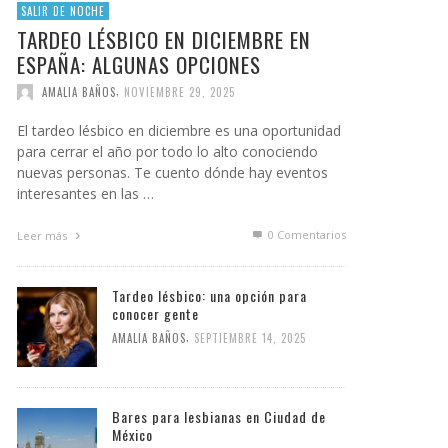
SALIR DE NOCHE
TARDEO LÉSBICO EN DICIEMBRE EN
ESPAÑA: ALGUNAS OPCIONES
,
AMALIA BAÑOS
NOVIEMBRE 29, 2025
El tardeo lésbico en diciembre es una oportunidad
para cerrar el año por todo lo alto conociendo
nuevas personas. Te cuento dónde hay eventos
interesantes en las …
0 Comentarios
Leer más
Tardeo lésbico: una opción para
conocer gente
,
AMALIA BAÑOS
SEPTIEMBRE 14, 2025
Bares para lesbianas en Ciudad de
México