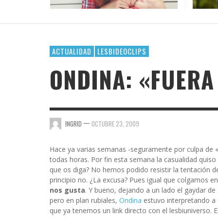
PALAB
¿POR 
OFICI
CASI 
DAR E
VAYA 
GOSSIP GAYRRRLS
BH 90210
SUPERHEROÍNAS QUEER EN EL UNIVERSO
TERMINOLOGÍA LÉSBICA QUE DEBES CONOCE
EL ARTE DE COMPARTIR PLAYLIST CUANDO TE
LOS MEJORES LIBROS LGTBIQ+ PARA LEER EN
MARVEL
GUSTA ALGUIEN
LA PLAYA
AMA
AMA
AMA
,
AMALIA BAÑOS
SEPTIEMBRE 7, 2025
BUSCANDO A SIMONE
,
,
,
AMALIA BAÑOS
AMALIA BAÑOS
AMALIA BAÑOS
OCTUBRE 24, 2018
MAYO 25, 2026
JULIO 22, 2026
ACTUALIDAD
LESBIDEOCLIPS
CHICA BUSCA CHICA
ONDINA: «FUERA
CORTOS
DE CHICA EN CHICA
ENGÁNCHATE A…
—
INGRID
OCTUBRE 23, 2009
ENSERIADA!
Hace ya varias semanas -seguramente por culpa de 
EVDG
todas horas. Por fin esta semana la casualidad quis
que os diga? No hemos podido resistir la tentación d
FAR OUT
principio no. ¿La excusa? Pues igual que colgamos en
nos gusta
. Y bueno, dejando a un lado el gaydar d
GIMME SUGAR
pero en plan rubiales,
Ondina
estuvo interpretando a 
que ya tenemos un link directo con el lesbiuniverso. E