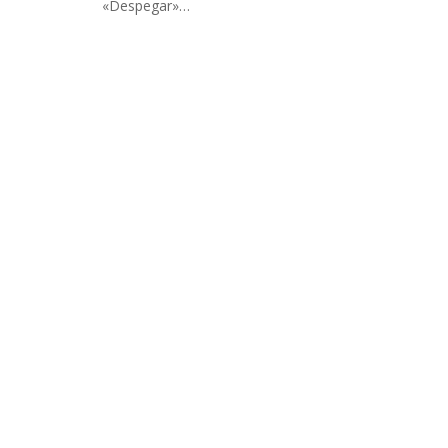
INFIDELS
«Despegar»…
INFIELES