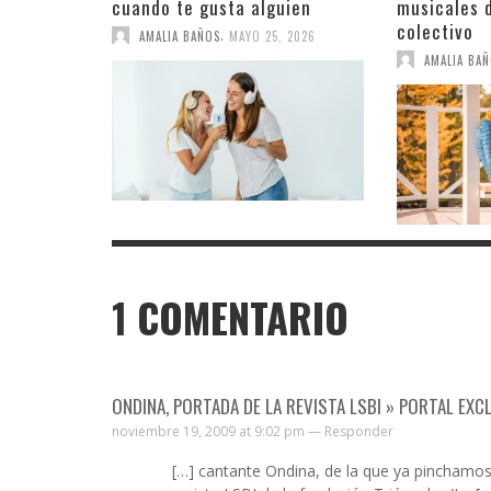
cuando te gusta alguien
musicales d
colectivo
,
AMALIA BAÑOS
MAYO 25, 2026
AMALIA BA
1
COMENTARIO
ONDINA, PORTADA DE LA REVISTA LSBI » PORTAL EX
noviembre 19, 2009 at 9:02 pm —
Responder
[…] cantante Ondina, de la que ya pinchamos