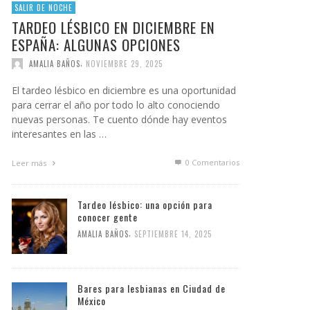
SALIR DE NOCHE
TARDEO LÉSBICO EN DICIEMBRE EN
ESPAÑA: ALGUNAS OPCIONES
,
AMALIA BAÑOS
NOVIEMBRE 29, 2025
El tardeo lésbico en diciembre es una oportunidad
para cerrar el año por todo lo alto conociendo
nuevas personas. Te cuento dónde hay eventos
interesantes en las …
0 Comentarios
Leer más
Tardeo lésbico: una opción para
conocer gente
,
AMALIA BAÑOS
SEPTIEMBRE 14, 2025
Bares para lesbianas en Ciudad de
México