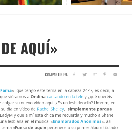
RAS QUE HACE 10 AÑOS
QUÉ HA COSTADO TANTO
ALMENTE DE LESBIANAS PERO
DE AMBAS MADRES DURANTE
ARDEN? SÍ, ES UNA MARCA D
«BUFFY CAZAVAMPIROS»?
NO UTILIZÁBAMOS
L PASO?
QUE LO SON
LACTANCIA MATERNA
COSMÉTICOS, PERO…
,
R
MUJERES UNICORNIO ¿QUIENES SON Y POR QUÉ
EL GAYRADAR FALLA MUCHO: ¿POR QUÉ?
LO QUE DICEN TUS GUSTOS MUSICALES DE TI
5 LIBROS QUE DEBERÍAS LEER SI ERES
LA
AP
CA
RA
AMALIA BAÑOS
OCTUBRE 28, 2024
,
,
,
,
,
SE LLAMAN ASÍ?
DENTRO DEL COLECTIVO
LESBIANA
AN
QU
CO
QU
LIA BAÑOS
LIA BAÑOS
LIA BAÑOS
AGOSTO 7, 2026
OCTUBRE 16, 2025
ENERO 26, 2025
AMALIA BAÑOS
AMALIA BAÑOS
AGOSTO 5, 2026
NOVIEMBRE 3, 202
,
AMALIA BAÑOS
MARZO 20, 2025
,
,
,
AMALIA BAÑOS
AMALIA BAÑOS
AMALIA BAÑOS
AGOSTO 10, 2018
MAYO 23, 2026
MAYO 31, 2026
 DE AQUÍ»
COMPARTIR EN:
«
Fama
«- que tengo este tema en la cabeza 24×7, es decir, a
o que viéramos a
Ondina
cantando en la tele
y ¿qué queréis
e colgar su nuevo vídeo aquí. ¿Es un lesbideoclip? Ummm, en
 su día en vídeo de
Rachel Shelley
,
simplemente porque
e LadyM y que a mí esta chica me recuerda y mucho a Shane
una lesbiana en el musical «
Enamorados Anónimos
«, así
l tema «
Fuera de aquí»
pertenece a su primer álbum titulado