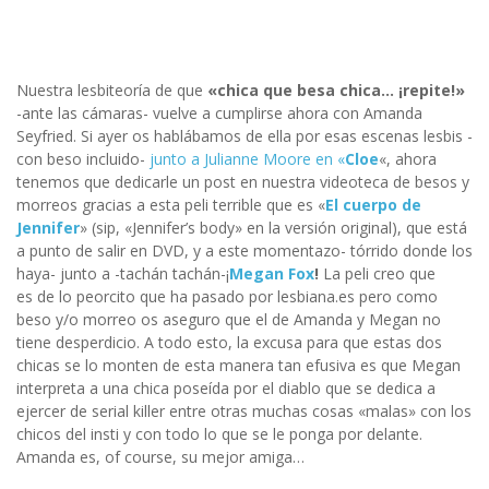
Nuestra lesbiteoría de que
«chica que besa chica… ¡repite!»
-ante las cámaras- vuelve a cumplirse ahora con Amanda
Seyfried. Si ayer os hablábamos de ella por esas escenas lesbis -
con beso incluido-
junto a Julianne Moore en «
Cloe
«, ahora
tenemos que dedicarle un post en nuestra videoteca de besos y
morreos gracias a esta peli terrible que es «
El cuerpo de
Jennifer
» (sip, «Jennifer’s body» en la versión original), que está
a punto de salir en DVD, y a este momentazo- tórrido donde los
haya- junto a -tachán tachán-¡
Megan Fox
!
La peli creo que
es de lo peorcito que ha pasado por lesbiana.es pero como
beso y/o morreo os aseguro que el de Amanda y Megan no
tiene desperdicio. A todo esto, la excusa para que estas dos
chicas se lo monten de esta manera tan efusiva es que Megan
interpreta a una chica poseída por el diablo que se dedica a
ejercer de serial killer entre otras muchas cosas «malas» con los
chicos del insti y con todo lo que se le ponga por delante.
Amanda es, of course, su mejor amiga…