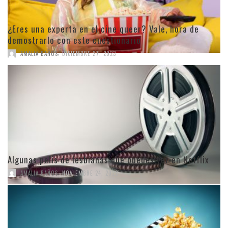
¿Eres una experta en el cine queer? Vale, hora de
demostrarlo con este cuestionario
,
AMALIA BAÑOS
DICIEMBRE 27, 2023
Algunas pelis de lesbianas que puedes ver en Netflix
,
AMALIA BAÑOS
NOVIEMBRE 24, 2022