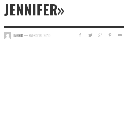
JENNIFER»
—
INGRID
ENERO 16, 2010