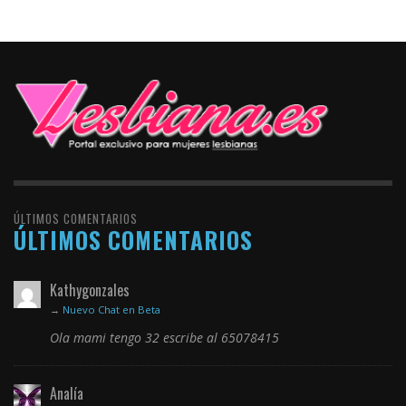
ÚLTIMOS COMENTARIOS
ÚLTIMOS COMENTARIOS
Kathygonzales
→
Nuevo Chat en Beta
Ola mami tengo 32 escribe al 65078415
Analía