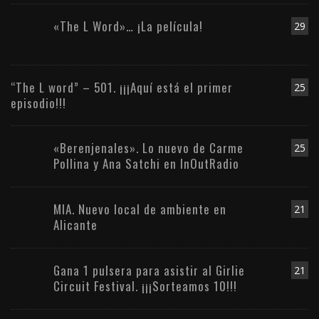
«The L Word»… ¡La película!
29
“The L word” – 501. ¡¡¡Aquí está el primer
25
episodio!!!
«Berenjenales». Lo nuevo de Carme
25
Pollina y Ana Satchi en InOutRadio
MIA. Nuevo local de ambiente en
21
Alicante
Gana 1 pulsera para asistir al Girlie
21
Circuit Festival. ¡¡¡Sorteamos 10!!!