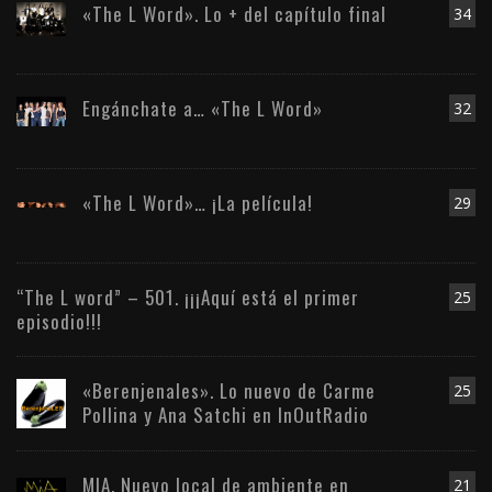
«The L Word». Lo + del capítulo final
34
Engánchate a… «The L Word»
32
«The L Word»… ¡La película!
29
“The L word” – 501. ¡¡¡Aquí está el primer
25
episodio!!!
«Berenjenales». Lo nuevo de Carme
25
Pollina y Ana Satchi en InOutRadio
MIA. Nuevo local de ambiente en
21