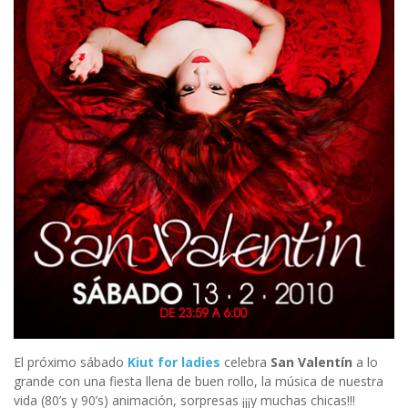
El próximo sábado
Kiut for ladies
celebra
San Valentín
a lo
grande con una fiesta llena de buen rollo, la música de nuestra
vida (80’s y 90’s) animación, sorpresas ¡¡¡y muchas chicas!!!