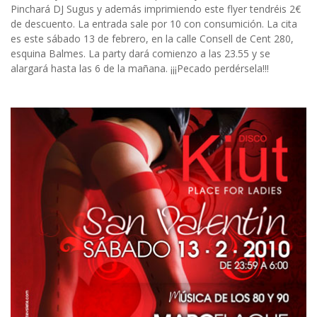
Pinchará DJ Sugus y además imprimiendo este flyer tendréis 2€
de descuento. La entrada sale por 10 con consumición. La cita
es este sábado 13 de febrero, en la calle Consell de Cent 280,
esquina Balmes. La party dará comienzo a las 23.55 y se
alargará hasta las 6 de la mañana. ¡¡¡Pecado perdérsela!!!