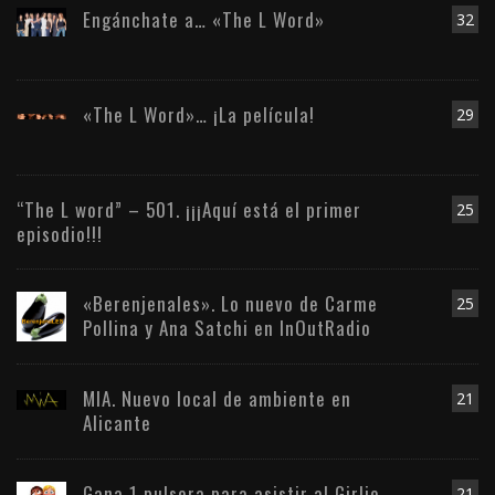
Engánchate a… «The L Word»
32
«The L Word»… ¡La película!
29
“The L word” – 501. ¡¡¡Aquí está el primer
25
episodio!!!
«Berenjenales». Lo nuevo de Carme
25
Pollina y Ana Satchi en InOutRadio
MIA. Nuevo local de ambiente en
21
Alicante
Gana 1 pulsera para asistir al Girlie
21