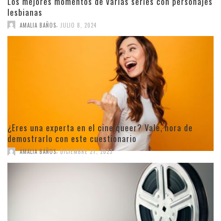
Los mejores momentos de varias series con personajes
lesbianas
,
AMALIA BAÑOS
JULIO 8, 2024
¿Eres una experta en el cine queer? Vale, hora de
demostrarlo con este cuestionario
,
AMALIA BAÑOS
DICIEMBRE 27, 2023