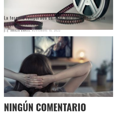
La tercera temporada de “The Morning Show” viene
con romance LGTBQ
,
AMALIA BAÑOS
NOVIEMBRE 15, 2023
NINGÚN COMENTARIO