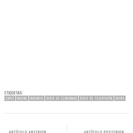
ETIQUETAS:
EMILY
NAOMI
NAOMILY
SERIE DE LESBIANAS
SERIE DE TELEVISIÓN
SKINS
ARTÍCULO ANTERIOR
ARTÍCULO POSTERIOR