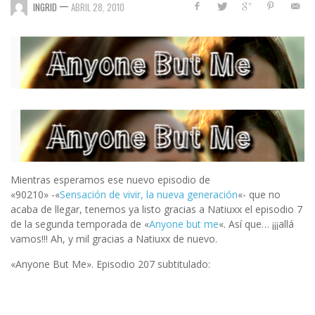
—
INGRID
ABRIL 28, 2010
Mientras esperamos ese nuevo episodio de
«90210» -«
Sensación de vivir, la nueva generación
«- que no
acaba de llegar, tenemos ya listo gracias a Natiuxx el episodio 7
de la segunda temporada de «
Anyone but me
«. Así que… ¡¡¡allá
vamos!!! Ah, y mil gracias a Natiuxx de nuevo.
«Anyone But Me». Episodio 207 subtitulado: