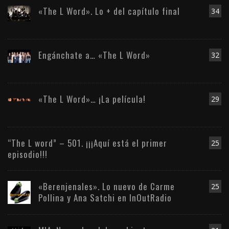
«The L Word». Lo + del capítulo final
34
Engánchate a… «The L Word»
32
«The L Word»… ¡La película!
29
“The L word” – 501. ¡¡¡Aquí está el primer
25
episodio!!!
«Berenjenales». Lo nuevo de Carme
25
Pollina y Ana Satchi en InOutRadio