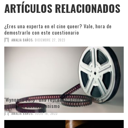
ARTÍCULOS RELACIONADOS
¿Eres una experta en el cine queer? Vale, hora de
demostrarlo con este cuestionario
,
AMALIA BAÑOS
DICIEMBRE 27, 2023
‘Wynonna Earp’: una representación valiente y
auténtica del lesbianismo
,
AMALIA BAÑOS
JULIO 16, 2023