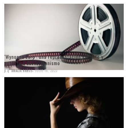
‘Wynonna Earp’: una representación valiente y
auténtica del lesbianismo
,
AMALIA BAÑOS
JULIO 16, 2023