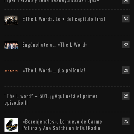
«The L Word». Lo + del capítulo final
34
Engánchate a… «The L Word»
32
«The L Word»… ¡La película!
29
“The L word” – 501. ¡¡¡Aquí está el primer
25
episodio!!!
«Berenjenales». Lo nuevo de Carme
25
Pollina y Ana Satchi en InOutRadio