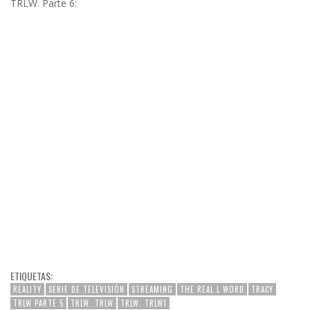
TRLW. Parte 6:
ETIQUETAS:
REALITY
SERIE DE TELEVISIÓN
STREAMING
THE REAL L WORD
TRACY
TRLW PARTE 5
TRLW. TRLW
TRLW. TRLW1