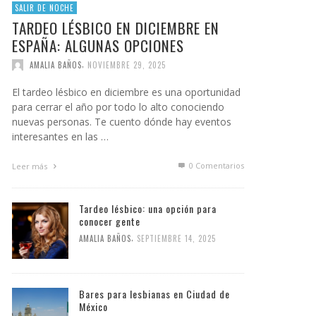
SALIR DE NOCHE
TARDEO LÉSBICO EN DICIEMBRE EN
ESPAÑA: ALGUNAS OPCIONES
,
AMALIA BAÑOS
NOVIEMBRE 29, 2025
El tardeo lésbico en diciembre es una oportunidad
para cerrar el año por todo lo alto conociendo
nuevas personas. Te cuento dónde hay eventos
interesantes en las …
0 Comentarios
Leer más
Tardeo lésbico: una opción para
conocer gente
,
AMALIA BAÑOS
SEPTIEMBRE 14, 2025
Bares para lesbianas en Ciudad de
México