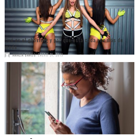
Qué es el ghosting y por qué está cada vez más de
moda
,
AMALIA BAÑOS
ENERO 31, 2019