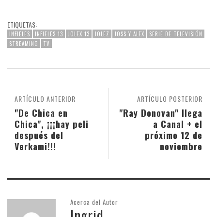
ETIQUETAS:
INFIELES
INFIELES 13
JOLEX 13
JOLEZ
JOSS Y ALEX
SERIE DE TELEVISIÓN
STREAMING
TV
ARTÍCULO ANTERIOR
ARTÍCULO POSTERIOR
"De Chica en
"Ray Donovan" llega
Chica", ¡¡¡hay peli
a Canal + el
después del
próximo 12 de
Verkami!!!
noviembre
Acerca del Autor
Ingrid