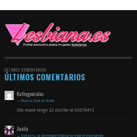
ÚLTIMOS COMENTARIOS
ÚLTIMOS COMENTARIOS
Kathygonzales
→
Nuevo Chat en Beta
Ola mami tengo 32 escribe al 65078415
Analía
→
Socorro, la identidad lésbica se está erosionando