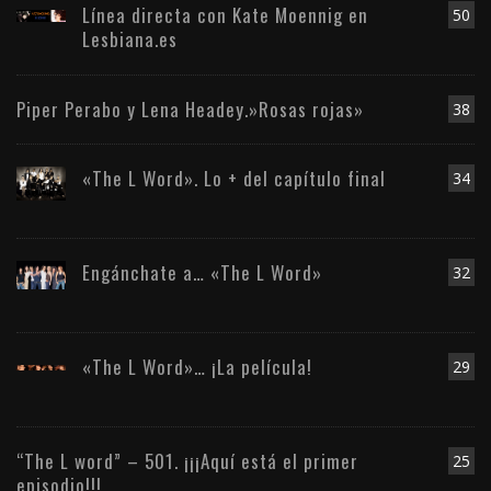
Línea directa con Kate Moennig en
50
Lesbiana.es
Piper Perabo y Lena Headey.»Rosas rojas»
38
«The L Word». Lo + del capítulo final
34
Engánchate a… «The L Word»
32
«The L Word»… ¡La película!
29
“The L word” – 501. ¡¡¡Aquí está el primer
25
episodio!!!