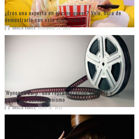
¿Eres una experta en el cine queer? Vale, hora de
demostrarlo con este cuestionario
,
AMALIA BAÑOS
DICIEMBRE 27, 2023
‘Wynonna Earp’: una representación valiente y
auténtica del lesbianismo
,
AMALIA BAÑOS
JULIO 16, 2023