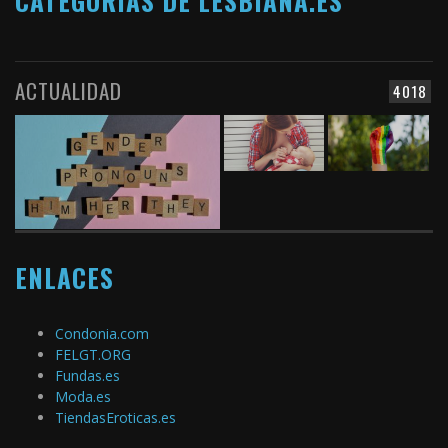
CATEGORÍAS DE LESBIANA.ES
ACTUALIDAD
4018
ENLACES
Condonia.com
FELGT.ORG
Fundas.es
Moda.es
TiendasEroticas.es