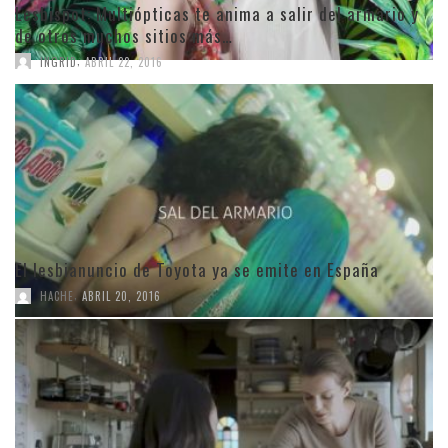
Lesbispot: Multiópticas te anima a salir del armario y
de otros muchos sitios más…
,
INGRID
ABRIL 22, 2016
El lesbianuncio de Toyota ya se emite en España
,
HACHE
ABRIL 20, 2016