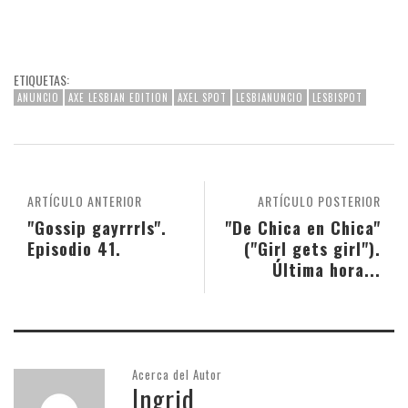
ETIQUETAS:
ANUNCIO
AXE LESBIAN EDITION
AXEL SPOT
LESBIANUNCIO
LESBISPOT
ARTÍCULO ANTERIOR
ARTÍCULO POSTERIOR
"Gossip gayrrrls".
"De Chica en Chica"
Episodio 41.
("Girl gets girl").
Última hora...
Acerca del Autor
Ingrid