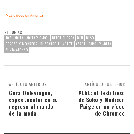
Más vídeos en
Antena3
ETIQUETAS:
107
ADELA
ADELA Y CAROL
BELÉN CUESTA
BEN
BESO
BESOSO Y MORREOS
BUSCANDO EL NORTE
CAROL
CAROL Y ADELA
SILVIA ALONSO
ARTÍCULO ANTERIOR
ARTÍCULO POSTERIOR
Cara Delevingne,
#tbt: el lesbibeso
espectacular en su
de Soko y Madison
regreso al mundo
Paige en un vídeo
de la moda
de Chromeo