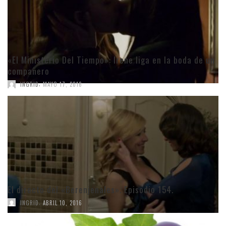
«El Ministerio Del Tiempo»: Irene liga en la boda de un
compañero
,
INGRID
MAYO 17, 2016
El directo del «Berenjenales». Episodio 154.
,
INGRID
ABRIL 10, 2016