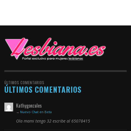
ÚLTIMOS COMENTARIOS
ÚLTIMOS COMENTARIOS
Kathygonzales
→
Nuevo Chat en Beta
Ola mami tengo 32 escribe al 65078415