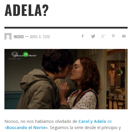
ADELA?
—
INGRID
ABRIL 6, 2016
Noooo, no nos habíamos olvidado de
Carol y Adela
de
«
Buscando el Norte
«. Seguimos la serie desde el principio y