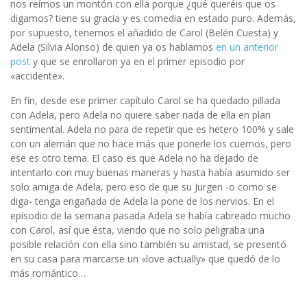
nos reímos un montón con ella porque ¿qué queréis que os
digamos? tiene su gracia y es comedia en estado puro. Además,
por supuesto, tenemos el añadido de Carol (Belén Cuesta) y
Adela (Silvia Alonso) de quien ya os hablamos
en un anterior
post
y que se enrollaron ya en el primer episodio por
«accidente».
En fin, desde ese primer capítulo Carol se ha quedado pillada
con Adela, pero Adela no quiere saber nada de ella en plan
sentimental. Adela no para de repetir que es hetero 100% y sale
con un alemán que no hace más que ponerle los cuernos, pero
ese es otro tema. El caso es que Adela no ha dejado de
intentarlo con muy buenas maneras y hasta había asumido ser
solo amiga de Adela, pero eso de que su Jurgen -o como se
diga- tenga engañada de Adela la pone de los nervios. En el
episodio de la semana pasada Adela se había cabreado mucho
con Carol, así que ésta, viendo que no solo peligraba una
posible relación con ella sino también su amistad, se presentó
en su casa para marcarse un «love actually» que quedó de lo
más romántico…