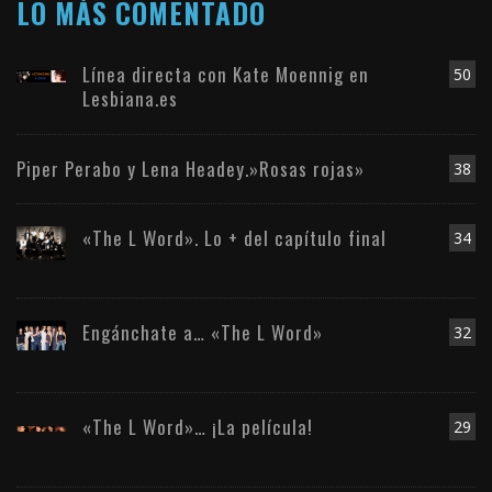
LO MÁS COMENTADO
Línea directa con Kate Moennig en
50
Lesbiana.es
Piper Perabo y Lena Headey.»Rosas rojas»
38
«The L Word». Lo + del capítulo final
34
Engánchate a… «The L Word»
32
«The L Word»… ¡La película!
29