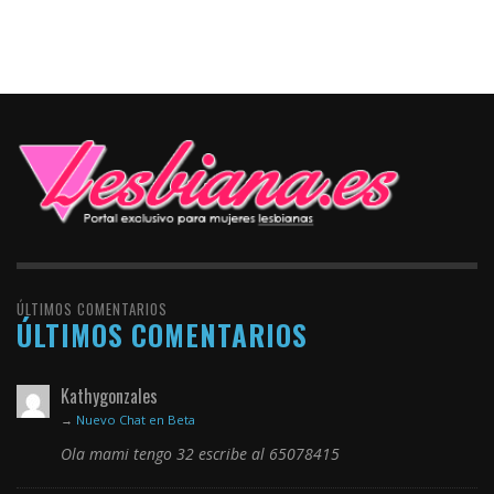
ÚLTIMOS COMENTARIOS
ÚLTIMOS COMENTARIOS
Kathygonzales
→
Nuevo Chat en Beta
Ola mami tengo 32 escribe al 65078415