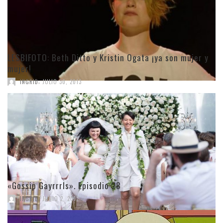
LESBIFOTO: Beth Ditto y Kristin Ogata ¡ya son mujer y
mujer!
,
INGRID
JULIO 30, 2013
«Gossip Gayrrrls». Episodio 28
,
INGRID
JUNIO 2, 2012