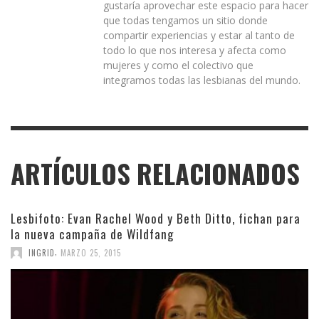
gustaría aprovechar este espacio para hacer
que todas tengamos un sitio donde
compartir experiencias y estar al tanto de
todo lo que nos interesa y afecta como
mujeres y como el colectivo que
integramos todas las lesbianas del mundo.
ARTÍCULOS RELACIONADOS
Lesbifoto: Evan Rachel Wood y Beth Ditto, fichan para
la nueva campaña de Wildfang
,
INGRID
MARZO 25, 2015