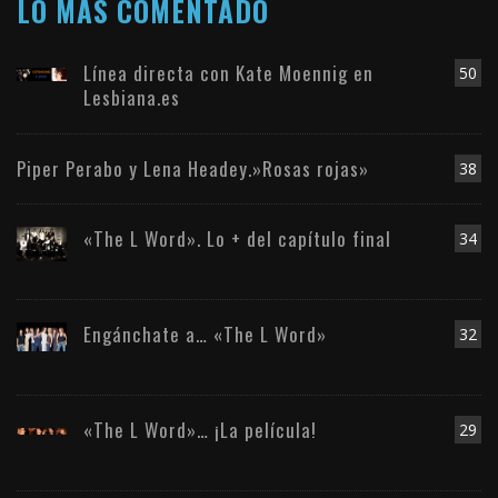
LO MÁS COMENTADO
Línea directa con Kate Moennig en
50
Lesbiana.es
Piper Perabo y Lena Headey.»Rosas rojas»
38
«The L Word». Lo + del capítulo final
34
Engánchate a… «The L Word»
32
«The L Word»… ¡La película!
29