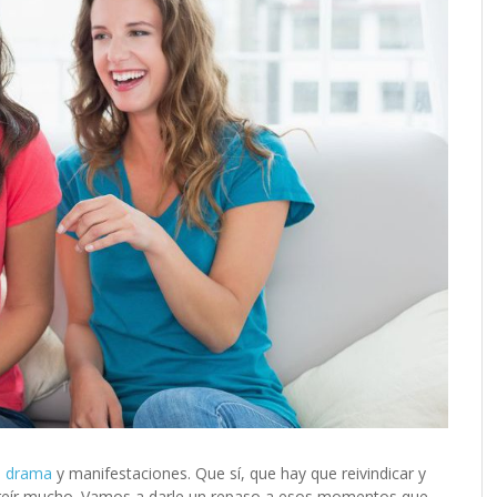
e
drama
y manifestaciones. Que sí, que hay que reivindicar y
reír mucho. Vamos a darle un repaso a esos momentos que