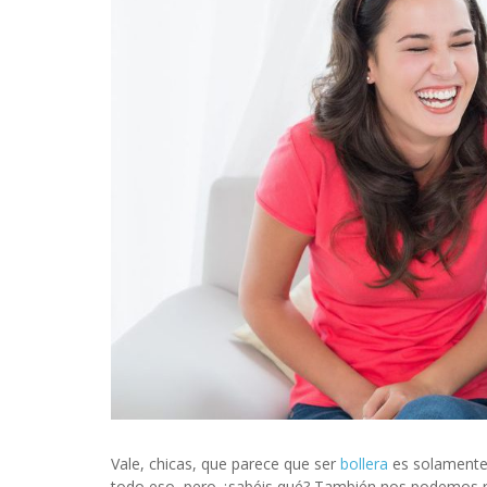
INFIDELS
INFIELES
Vale, chicas, que parece que ser
bollera
es solament
todo eso, pero ¿sabéis qué? También nos podemos 