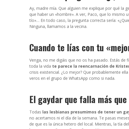
Ay, madre mía. Que alguien me explique por qué la 
que haber un «hombre». A ver, Paco, que lo mismo u
tío»… En todo caso, la pregunta correcta sería: «¿Qui
Ninguna, llamamos a la vecina.
Cuando te lías con tu «mej
Venga, no me digáis que no os ha pasado. Estás de f
toda la vida
te parece la reencarnación de Krist
crisis existencial. ¿Lo mejor? Que probablemente ell
veros en el grupo de WhatsApp como si nada.
El gaydar que falla más que
Todas
las lesbianas presumimos de tener un gay
no acertamos ni el día de la semana. Te pasas meses 
de que es la única hetero del local. Mientras, la tí