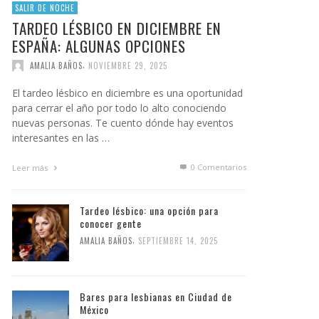
SALIR DE NOCHE
TARDEO LÉSBICO EN DICIEMBRE EN
ESPAÑA: ALGUNAS OPCIONES
,
AMALIA BAÑOS
NOVIEMBRE 29, 2025
El tardeo lésbico en diciembre es una oportunidad
para cerrar el año por todo lo alto conociendo
nuevas personas. Te cuento dónde hay eventos
interesantes en las …
0 Comentarios
Leer más
Tardeo lésbico: una opción para
conocer gente
,
AMALIA BAÑOS
SEPTIEMBRE 14, 2025
Bares para lesbianas en Ciudad de
México