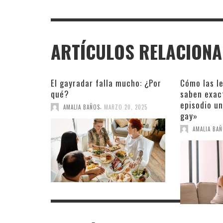
ARTÍCULOS RELACION
El gayradar falla mucho: ¿Por
Cómo las l
qué?
saben exac
episodio un
,
AMALIA BAÑOS
MARZO 20, 2025
gay»
AMALIA BA