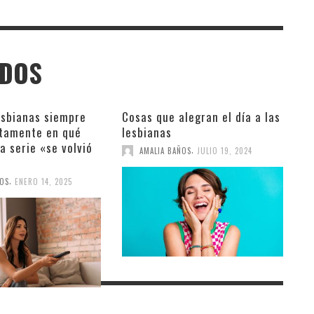
ADOS
esbianas siempre
Cosas que alegran el día a las
tamente en qué
lesbianas
a serie «se volvió
,
AMALIA BAÑOS
JULIO 19, 2024
,
ÑOS
ENERO 14, 2025