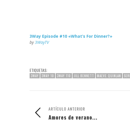
3Way Episode #10 «What’s For Dinner?»
by
3WayTV
ETIQUETAS:
3WAY
3WAY 10
3WAY 110
JILL BENNETT
MAEVE QUINLAN
SER
ARTÍCULO ANTERIOR
Amores de verano...