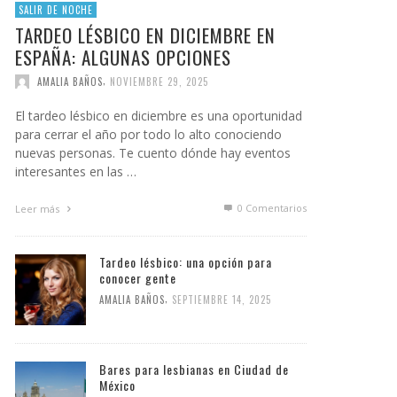
SALIR DE NOCHE
TARDEO LÉSBICO EN DICIEMBRE EN
ESPAÑA: ALGUNAS OPCIONES
,
AMALIA BAÑOS
NOVIEMBRE 29, 2025
El tardeo lésbico en diciembre es una oportunidad
para cerrar el año por todo lo alto conociendo
nuevas personas. Te cuento dónde hay eventos
interesantes en las …
0 Comentarios
Leer más
Tardeo lésbico: una opción para
conocer gente
,
AMALIA BAÑOS
SEPTIEMBRE 14, 2025
Bares para lesbianas en Ciudad de
México