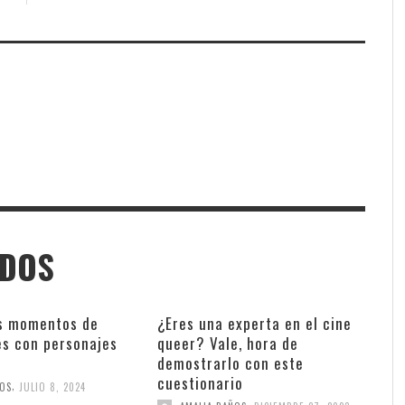
ADOS
s momentos de
¿Eres una experta en el cine
es con personajes
queer? Vale, hora de
demostrarlo con este
cuestionario
,
ÑOS
JULIO 8, 2024
,