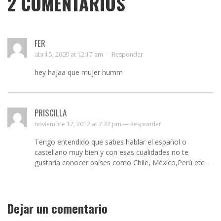
2
COMENTARIOS
FER
abril 5, 2009 at 12:17 am —
Responder
hey hajaa que mujer humm
PRISCILLA
noviembre 17, 2012 at 7:32 pm —
Responder
Tengo entendido que sabes hablar el español o
castellano muy bien y con esas cualidades no te
gustaría conocer países como Chile, México,Perú etc…
Dejar un comentario