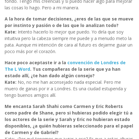
fondo. Tengo mis creencias y si puedo hacer algo para mejorar
las cosas lo hago. Pero a mi manera.
A la hora de tomar decisiones, ¿eres de las que se mueve
por instinto y pasión o de las que lo analizan todo?
Kate:
Intento hacerlo lo mejor que puedo. Yo diría que soy
intuitiva pero la cabeza siempre me puede y a menudo meto la
pata. Aunque mi intención de cara al futuro es dejarme guiar un
poco más por el corazón.
Hace poco aceptaste ir a la
convención de Londres de
The L Word
. Tus compañeras de la serie que ya han
estado allí, ¿te han dado algún consejo?
Kate:
No, no me han aconsejado nada especial. Pero me
muero de ganas por ir a Londres. Es una ciudad estupenda y
tengo buenos amigos allí.
Me encanta Sarah Shahi como Carmen y Eric Roberts
como padre de Shane, pero si hubieras podido elegir tú a
los actores de la serie y Sarah y Eric no hubieran estado
disponibles, ¿a quién hubieras seleccionado para el papel
de Carmen y de Gabriel?
Kate: ¿Por qué tenemos que jugar a eso? Es que a estas alturas