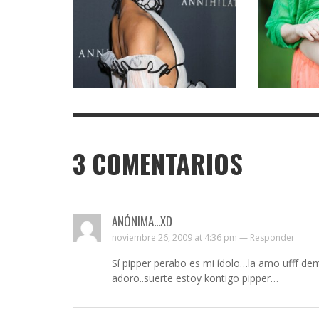
3
COMENTARIOS
ANÓNIMA...XD
noviembre 26, 2009 at 4:36 pm —
Responder
Sí pipper perabo es mi ídolo…la amo ufff de
adoro..suerte estoy kontigo pipper…