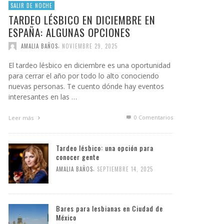
SALIR DE NOCHE
TARDEO LÉSBICO EN DICIEMBRE EN
ESPAÑA: ALGUNAS OPCIONES
,
AMALIA BAÑOS
NOVIEMBRE 29, 2025
El tardeo lésbico en diciembre es una oportunidad
para cerrar el año por todo lo alto conociendo
nuevas personas. Te cuento dónde hay eventos
interesantes en las …
0 Comentarios
Leer más
Tardeo lésbico: una opción para
conocer gente
,
AMALIA BAÑOS
SEPTIEMBRE 14, 2025
Bares para lesbianas en Ciudad de
México