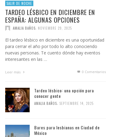
SALIR DE NOCHE
TARDEO LÉSBICO EN DICIEMBRE EN
ESPAÑA: ALGUNAS OPCIONES
,
AMALIA BAÑOS
NOVIEMBRE 29, 2025
El tardeo lésbico en diciembre es una oportunidad
para cerrar el año por todo lo alto conociendo
nuevas personas. Te cuento dónde hay eventos
interesantes en las …
0 Comentarios
Leer más
Tardeo lésbico: una opción para
conocer gente
,
AMALIA BAÑOS
SEPTIEMBRE 14, 2025
Bares para lesbianas en Ciudad de
México