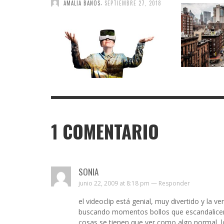
,
AMALIA BAÑOS
SEPTIEMBRE 27, 2018
1
COMENTARIO
SONIA
junio 22, 2009 at 8:18 pm —
Responder
el videoclip está genial, muy divertido y la 
buscando momentos bollos que escandalicen al
cosas se tienen que ver como algo normal, l