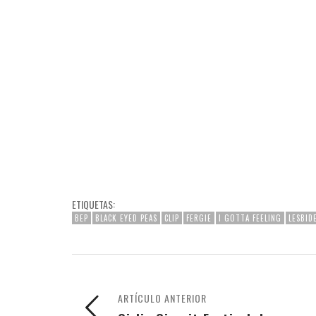
ETIQUETAS:
BEP
BLACK EYED PEAS
CLIP
FERGIE
I GOTTA FEELING
LESBID
ARTÍCULO ANTERIOR