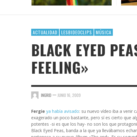
DE AM
¿POR 
OFICI
LACTA
DAR E
VAYA 
GOSSIP GAYRRRLS
BH 90210
SUPERHEROÍNAS QUEER EN EL UNIVERSO
TERMINOLOGÍA LÉSBICA QUE DEBES CONOCE
EL ARTE DE COMPARTIR PLAYLIST CUANDO TE
LOS MEJORES LIBROS LGTBIQ+ PARA LEER EN
MARVEL
GUSTA ALGUIEN
LA PLAYA
AMA
AMA
AMA
,
AMALIA BAÑOS
SEPTIEMBRE 7, 2025
BUSCANDO A SIMONE
,
,
,
AMALIA BAÑOS
AMALIA BAÑOS
AMALIA BAÑOS
OCTUBRE 24, 2018
MAYO 25, 2026
JULIO 22, 2026
ACTUALIDAD
LESBIDEOCLIPS
MÚSICA
CHICA BUSCA CHICA
BLACK EYED PEAS
CORTOS
FEELING»
DE CHICA EN CHICA
ENGÁNCHATE A…
ENSERIADA!
—
INGRID
JUNIO 16, 2009
EVDG
FAR OUT
Fergie
ya había avisado
: su nuevo vídeo iba a venir
exagerado un poco bastante, pero sí es cierto que 
GIMME SUGAR
potentes -si es que los hay- no son los que protagon
Black Eyed Peas, banda a la que ya llevábamos echan
pertenece a su nuevo álbum «The end». Es su segundo