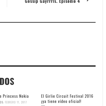
Gossip Gayrrrls. Episodio 4
ADOS
e Princess Nokia
El Girlie Circuit Festival 2016
¡ya tiene vídeo oficial!
,
ÑOS
FEBRERO 11, 2017