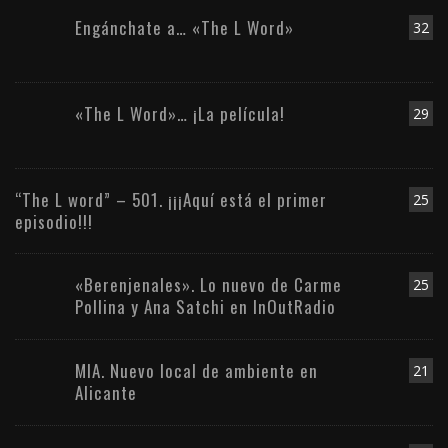
Engánchate a… «The L Word»
32
«The L Word»… ¡La película!
29
“The L word” – 501. ¡¡¡Aquí está el primer
25
episodio!!!
«Berenjenales». Lo nuevo de Carme
25
Pollina y Ana Satchi en InOutRadio
MIA. Nuevo local de ambiente en
21
Alicante