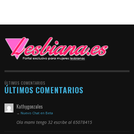
ÚLTIMOS COMENTARIOS
ÚLTIMOS COMENTARIOS
Kathygonzales
→
Nuevo Chat en Beta
Ola mami tengo 32 escribe al 65078415