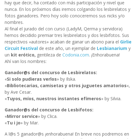
hay que decir, ha contado con más participación y nivel que
nunca. En los próximos días iremos colgando los lesbirelatos y
fotos ganadores. Pero hoy solo conoceremos sus nicks y/o
nombres.
Al final el jurado del con curso (LadyM, Qerma y servidora)
hemos decidido premiar tres lesbirelatos y dos lesbifotos. Sus
respectivos «autores» acaban de ganar un abono para el
Girlie
Circuit Festival
de este año, un ejemplar de
Lesbianarium
y
un
kit erótico,
gentileza de
Codonia.com
. ¡Enhorabuena!
Ahí van los nombres:
Ganador@s del concurso de Lesbirelatos:
«
Si solo pudieras verlos
» by Ilska.
«
Bibliotecarias, camisetas y otros juguetes amatorios
«,
by Ave Cesar.
«
Tuyos, míos, nuestros instantes efímeros
» by Silvia.
Ganador@s del concurso de Lesbifotos:
«
Mirror service
» by Clica.
«
Tu i jo
» by Mar.
A l@s 5 ganador@s ¡enhorabuena! En breve nos podremos en