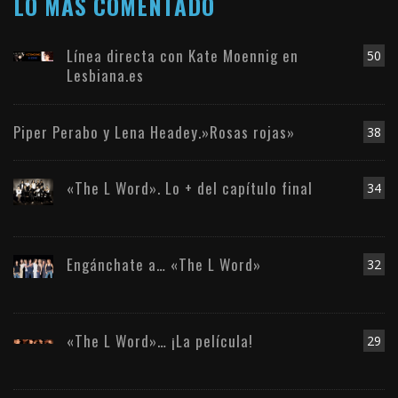
LO MÁS COMENTADO
Línea directa con Kate Moennig en
50
Lesbiana.es
Piper Perabo y Lena Headey.»Rosas rojas»
38
«The L Word». Lo + del capítulo final
34
Engánchate a… «The L Word»
32
«The L Word»… ¡La película!
29