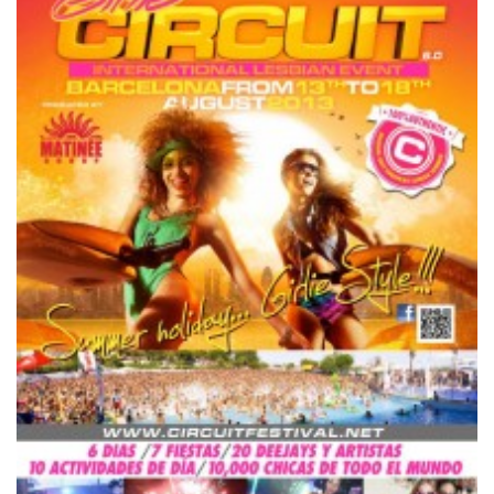
NINGÚN COMENTARIO
Dejar un comentario
Tu dirección de correo electrónico no será publicada.
Los
campos obligatorios están marcados con
*