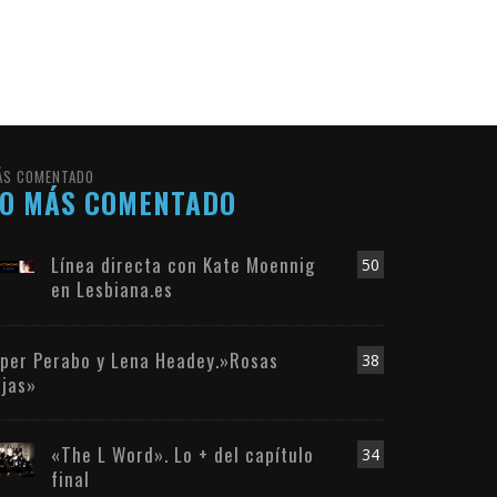
ÁS COMENTADO
LO MÁS COMENTADO
Línea directa con Kate Moennig
50
en Lesbiana.es
iper Perabo y Lena Headey.»Rosas
38
ojas»
«The L Word». Lo + del capítulo
34
final