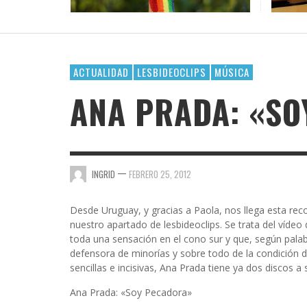
DE AM
¿POR 
OFICI
LACTA
DAR E
VAYA 
GOSSIP GAYRRRLS
BH 90210
SUPERHEROÍNAS QUEER EN EL UNIVERSO
TERMINOLOGÍA LÉSBICA QUE DEBES CONOCE
EL ARTE DE COMPARTIR PLAYLIST CUANDO TE
LOS MEJORES LIBROS LGTBIQ+ PARA LEER EN
MARVEL
GUSTA ALGUIEN
LA PLAYA
AMA
AMA
AMA
,
AMALIA BAÑOS
SEPTIEMBRE 7, 2025
BUSCANDO A SIMONE
,
,
,
AMALIA BAÑOS
AMALIA BAÑOS
AMALIA BAÑOS
OCTUBRE 24, 2018
MAYO 25, 2026
JULIO 22, 2026
ACTUALIDAD
LESBIDEOCLIPS
MÚSICA
CHICA BUSCA CHICA
ANA PRADA: «SO
CORTOS
DE CHICA EN CHICA
ENGÁNCHATE A…
—
INGRID
FEBRERO 25, 2012
ENSERIADA!
Desde Uruguay, y gracias a Paola, nos llega esta r
EVDG
nuestro apartado de lesbideoclips. Se trata del vídeo
toda una sensación en el cono sur y que, según palab
FAR OUT
defensora de minorías y sobre todo de la condición de
sencillas e incisivas, Ana Prada tiene ya dos discos 
GIMME SUGAR
Ana Prada: «Soy Pecadora»