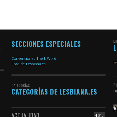
SECCIONES ESPECIALES
M
Convenciones The L Word
Foro de Lesbiana.es
P
CATEGORÍAS
CATEGORÍAS DE LESBIANA.ES
r
ACTUALIDAD
4017