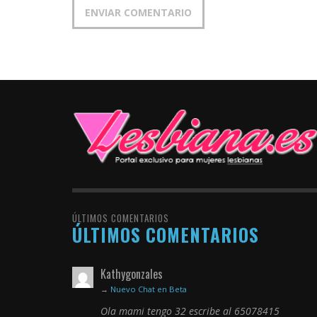
ÚLTIMOS COMENTARIOS
ÚLTIMOS COMENTARIOS
Kathygonzales
→
Nuevo Chat en Beta
Ola mami tengo 32 escribe al 65078415