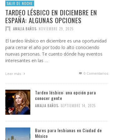
SALIR DE NOCHE
TARDEO LÉSBICO EN DICIEMBRE EN
ESPAÑA: ALGUNAS OPCIONES
,
AMALIA BAÑOS
NOVIEMBRE 29, 2025
El tardeo lésbico en diciembre es una oportunidad
para cerrar el año por todo lo alto conociendo
nuevas personas. Te cuento dónde hay eventos
interesantes en las …
0 Comentarios
Leer más
Tardeo lésbico: una opción para
conocer gente
,
AMALIA BAÑOS
SEPTIEMBRE 14, 2025
Bares para lesbianas en Ciudad de
México